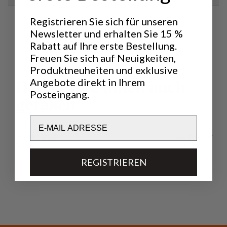
Registrieren Sie sich für unseren
Newsletter und erhalten Sie 15 %
Rabatt auf Ihre erste Bestellung.
Freuen Sie sich auf Neuigkeiten,
Produktneuheiten und exklusive
Angebote direkt in Ihrem
D
a
s
k
ö
n
n
t
e
I
h
n
e
n
a
u
c
h
Posteingang.
g
e
f
a
l
l
e
n
Email
Aumen Insole
Guide Liner
Preis:
Preis:
17,5 €
60 €
REGISTRIEREN