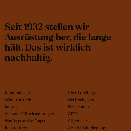
S
e
i
t
1
9
3
2
s
t
e
l
l
e
n
w
i
r
A
u
s
r
ü
s
t
u
n
g
h
e
r
,
d
i
e
l
a
n
g
e
h
ä
l
t
.
D
a
s
i
s
t
w
i
r
k
l
i
c
h
n
a
c
h
h
a
l
t
i
g
.
Kundendienst
Über Lundhags
Widerrufsrecht
Nachhaltigkeit
Kontakt
Presseraum
Versand & Rücksendungen
GPSR
Häufig gestellte Fragen
Allgemeine
Reparaturen
Geschäftsbedingungen