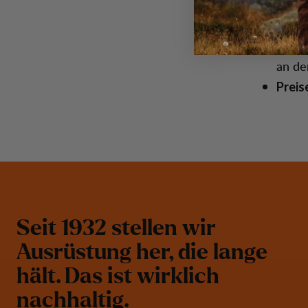
Reparatu
Repar
an de
Preis
S
e
i
t
1
9
3
2
s
t
e
l
l
e
n
w
i
r
A
u
s
r
ü
s
t
u
n
g
h
e
r
,
d
i
e
l
a
n
g
e
h
ä
l
t
.
D
a
s
i
s
t
w
i
r
k
l
i
c
h
n
a
c
h
h
a
l
t
i
g
.