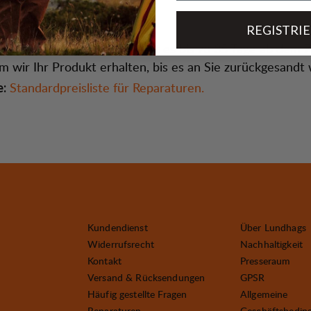
rzeit und Preise
REGISTRI
In der Regel dauert es bis zu 35 Tage ab dem Z
aturzeit:
m wir Ihr Produkt erhalten, bis es an Sie zurückgesandt 
Standardpreisliste für Reparaturen.
e:
Kundendienst
Über Lundhags
Widerrufsrecht
Nachhaltigkeit
Kontakt
Presseraum
Versand & Rücksendungen
GPSR
Häufig gestellte Fragen
Allgemeine
Reparaturen
Geschäftsbedin