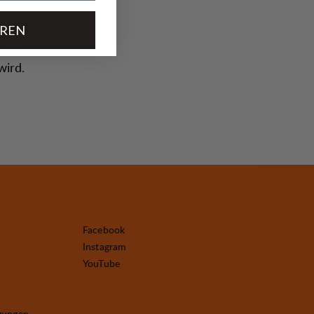
EREN
eitpunkt,
wird.
Facebook
Instagram
YouTube
gungen