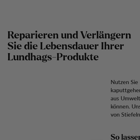
Rep
Reparaturen
Zum Inhalt springen
Rucksäcke &
Herren
Damen
Schuhe
Inspira
Taschen
Reparieren und Verlängern
Sie die Lebensdauer Ihrer
Lundhags-Produkte
Nutzen Sie 
kaputtgehen
aus Umwelt
können. Uns
von Stiefel
So lasse