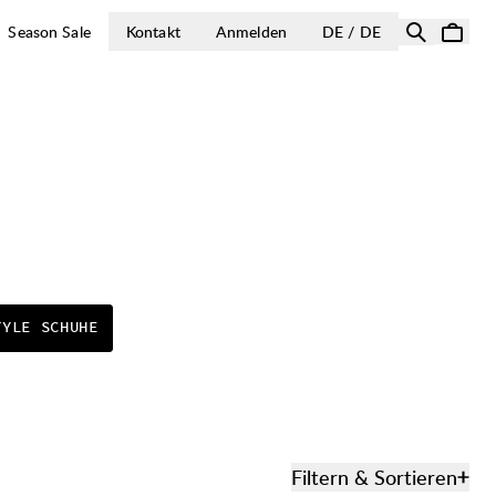
LAND AUSWÄH
Season Sale
Kontakt
Anmelden
DE / DE
TYLE SCHUHE
Filtern & Sortieren