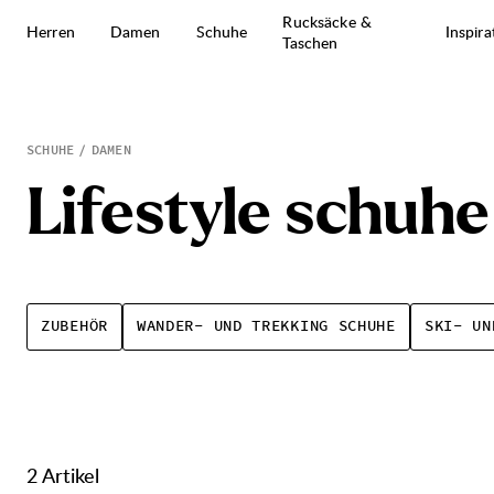
Zum Inhalt springen
Rucksäcke &
Herren
Damen
Schuhe
Inspira
Taschen
Lifestyle schuhe
SCHUHE
DAMEN
L
i
f
e
s
t
y
l
e
s
c
h
u
h
e
ZUBEHÖR
WANDER- UND TREKKING SCHUHE
SKI- UN
2 Artikel
Produkte