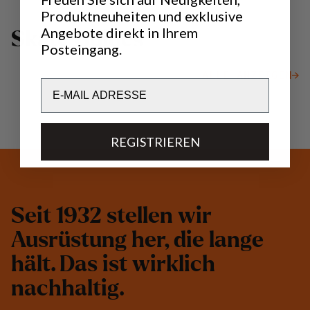
Produktneuheiten und exklusive
Angebote direkt in Ihrem
S
k
a
t
e
G
u
i
d
e
s
Posteingang.
T
o
r
n
e
S
k
a
t
e
s
E
i
s
s
i
ALLE ANZEIGEN
Email
SKATE GUIDES
REGISTRIEREN
S
e
i
t
1
9
3
2
s
t
e
l
l
e
n
w
i
r
A
u
s
r
ü
s
t
u
n
g
h
e
r
,
d
i
e
l
a
n
g
e
h
ä
l
t
.
D
a
s
i
s
t
w
i
r
k
l
i
c
h
n
a
c
h
h
a
l
t
i
g
.