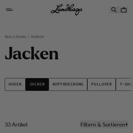
Zum Inhalt springen
Jacken
BEKLEIDUNG
HERREN
J
a
c
k
e
n
HOSEN
JACKEN
KOPFBDECKUNG
PULLOVER
T-SHI
33 Artikel
Filtern & Sortieren
Produkte