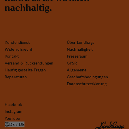
n
a
c
h
h
a
l
t
i
g
.
Kundendienst
Über Lundhags
Widerrufsrecht
Nachhaltigkeit
Kontakt
Presseraum
Versand & Rücksendungen
GPSR
Häufig gestellte Fragen
Allgemeine
Reparaturen
Geschäftsbedingungen
Datenschutzerklärung
Facebook
Instagram
YouTube
DE / DE
LAND AUSWÄHLEN ÖFFNEN