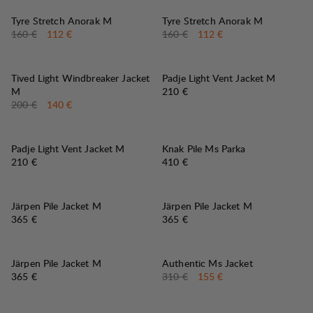
30%
30%
VERKAUF
:
VERKAUF
:
Tyre Stretch Anorak M
Tyre Stretch Anorak M
Originalpreis:
Verkaufspreis
:
Originalpreis:
Verkaufspreis
:
160 €
112 €
160 €
112 €
30%
VERKAUF
:
Tived Light Windbreaker Jacket
Padje Light Vent Jacket M
Preis:
M
210 €
Originalpreis:
Verkaufspreis
:
200 €
140 €
Padje Light Vent Jacket M
Knak Pile Ms Parka
Preis:
Preis:
210 €
410 €
Järpen Pile Jacket M
Järpen Pile Jacket M
Preis:
Preis:
365 €
365 €
50%
VERKAUF
:
Järpen Pile Jacket M
Authentic Ms Jacket
Preis:
Originalpreis:
Verkaufspreis
:
365 €
310 €
155 €