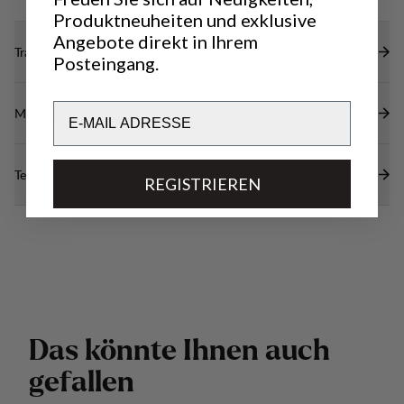
Produktneuheiten und exklusive
Angebote direkt in Ihrem
Transparenz
Posteingang.
Email
Materialien
Technische Daten
REGISTRIEREN
D
a
s
k
ö
n
n
t
e
I
h
n
e
n
a
u
c
h
g
e
f
a
l
l
e
n