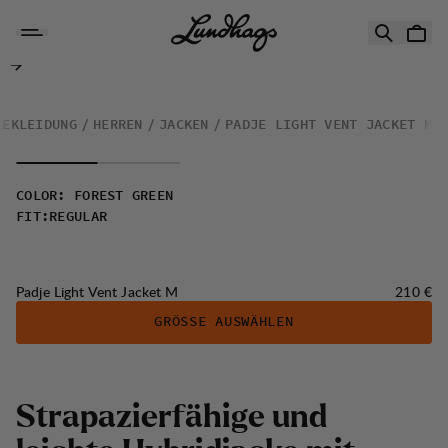
Zum Inhalt springen
Padje Light Vent Jacket M
BEKLEIDUNG
HERREN
JACKEN
PADJE LIGHT VENT JACKET M
COLOR
:
FOREST GREEN
FIT
:
REGULAR
Preis:
Padje Light Vent Jacket M
210 €
GRÖSSE AUSWÄHLEN
S
t
r
a
p
a
z
i
e
r
f
ä
h
i
g
e
u
n
d