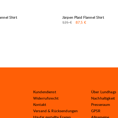
30%
VERKAUF
:
annel Shirt
Järpen Plaid Flannel Shirt
Originalpreis:
Verkaufspreis
:
125 €
87,5 €
Kundendienst
Über Lundhags
Widerrufsrecht
Nachhaltigkeit
Kontakt
Presseraum
Versand & Rücksendungen
GPSR
Häufig gestellte Fragen
Allgemeine