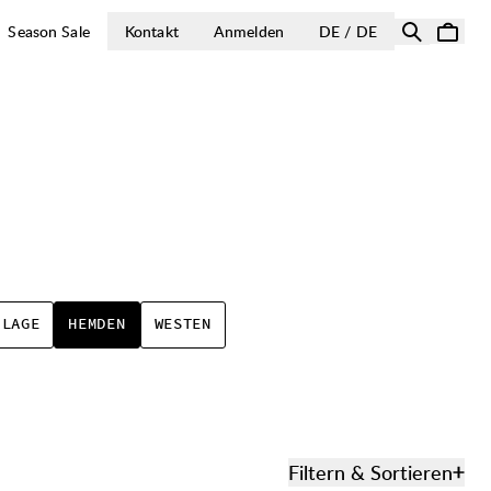
LAND AUSWÄH
Season Sale
Kontakt
Anmelden
DE / DE
 LAGE
HEMDEN
WESTEN
Filtern & Sortieren