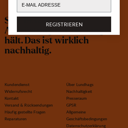
Email
S
e
i
t
1
9
3
2
s
t
e
l
l
e
n
w
i
r
REGISTRIEREN
A
u
s
r
ü
s
t
u
n
g
h
e
r
,
d
i
e
l
a
n
g
e
h
ä
l
t
.
D
a
s
i
s
t
w
i
r
k
l
i
c
h
n
a
c
h
h
a
l
t
i
g
.
Kundendienst
Über Lundhags
Widerrufsrecht
Nachhaltigkeit
Kontakt
Presseraum
Versand & Rücksendungen
GPSR
Häufig gestellte Fragen
Allgemeine
Reparaturen
Geschäftsbedingungen
Datenschutzerklärung