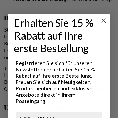
Das Erlebnis des leichten Trekkings
Erhalten Sie 15 %
Stell dir vor, du gehst durch üppige Wälder oder
Rabatt auf Ihre
lebendige Wiesen, spürst die Sonne auf deinem
Rücken und eine Brise, die dich kühl hält. Dein
erste Bestellung
leichtes Equipment lässt dich mühelos bewegen
und voll in den Trail eintauchen.
Registrieren Sie sich für unseren
Jeder Schritt bringt neue Ausblicke und Erregung.
Newsletter und erhalten Sie 15 %
Leichtes Trekking verbindet den Nervenkitzel der
Rabatt auf Ihre erste Bestellung.
Bewegung mit der Ruhe der Natur, fordert deine
Freuen Sie sich auf Neuigkeiten,
Produktneuheiten und exklusive
Grenzen heraus und lässt dich die Natur umarmen.
Angebote direkt in Ihrem
Posteingang.
Umarme das Abenteuer
Email