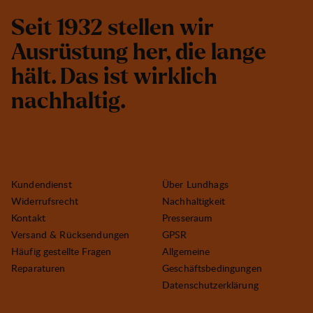
S
e
i
t
1
9
3
2
s
t
e
l
l
e
n
w
i
r
A
u
s
r
ü
s
t
u
n
g
h
e
r
,
d
i
e
l
a
n
g
e
h
ä
l
t
.
D
a
s
i
s
t
w
i
r
k
l
i
c
h
n
a
c
h
h
a
l
t
i
g
.
Kundendienst
Über Lundhags
Widerrufsrecht
Nachhaltigkeit
Kontakt
Presseraum
Versand & Rücksendungen
GPSR
Häufig gestellte Fragen
Allgemeine
Reparaturen
Geschäftsbedingungen
Datenschutzerklärung