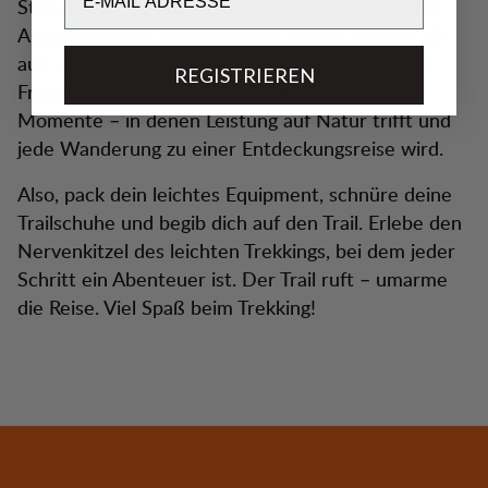
Stell dir vor, du bist an einem atemberaubenden
Aussichtspunkt, das Panorama breitet sich vor dir
aus, und ein Gefühl der Erfüllung erfüllt dich mit
REGISTRIEREN
Freude. Leichtes Trekking dreht sich um diese
Momente – in denen Leistung auf Natur trifft und
jede Wanderung zu einer Entdeckungsreise wird.
Also, pack dein leichtes Equipment, schnüre deine
Trailschuhe und begib dich auf den Trail. Erlebe den
Nervenkitzel des leichten Trekkings, bei dem jeder
Schritt ein Abenteuer ist. Der Trail ruft – umarme
die Reise. Viel Spaß beim Trekking!