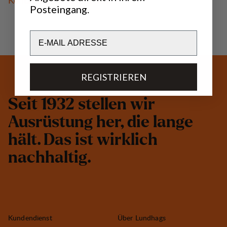
Posteingang.
Email
REGISTRIEREN
S
e
i
t
1
9
3
2
s
t
e
l
l
e
n
w
i
r
A
u
s
r
ü
s
t
u
n
g
h
e
r
,
d
i
e
l
a
n
g
e
h
ä
l
t
.
D
a
s
i
s
t
w
i
r
k
l
i
c
h
n
a
c
h
h
a
l
t
i
g
.
Kundendienst
Über Lundhags