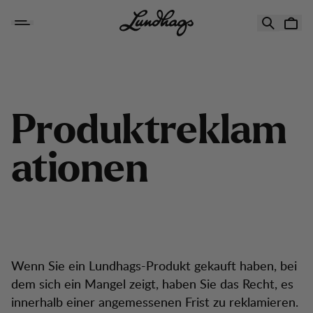
Zum Inhalt springen
Produktreklamationen
P
r
o
d
u
k
t
r
e
k
l
a
m
a
t
i
o
n
e
n
Wenn Sie ein Lundhags-Produkt gekauft haben, bei
dem sich ein Mangel zeigt, haben Sie das Recht, es
innerhalb einer angemessenen Frist zu reklamieren.