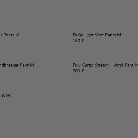
nt Pants M
Padje Light Vent Pants M
Preis:
180 €
indbreaker Pant M
Fulu Cargo Stretch Hybrid Pant 
fspreis
:
Preis:
200 €
ant M
fspreis
: