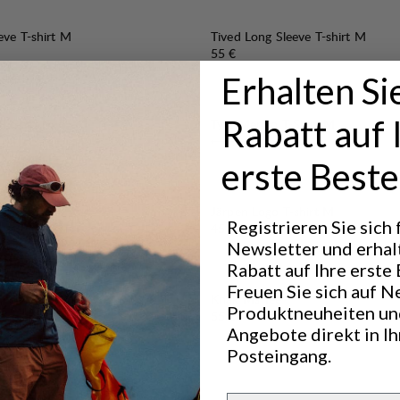
eve T-shirt M
Tived Long Sleeve T-shirt M
Preis:
55 €
Erhalten Si
30%
Rabatt auf 
VERKAUF
:
 T-Shirt M
Tyre Merino T-Shirt M
Originalpreis:
Verkaufspreis
:
65 €
45,5 €
erste Beste
shirt M
Järpen Logo T-shirt M
Registrieren Sie sich
Preis:
45 €
Newsletter und erhal
Rabatt auf Ihre erste 
Freuen Sie sich auf N
Knak Ms Tee
Produktneuheiten un
Preis:
55 €
Angebote direkt in I
Posteingang.
Email