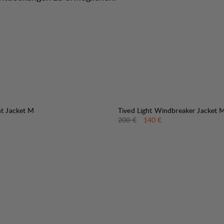
30%
VERKAUF
:
nt Jacket M
Tived Light Windbreaker Jacket 
Originalpreis:
Verkaufspreis
:
200 €
140 €