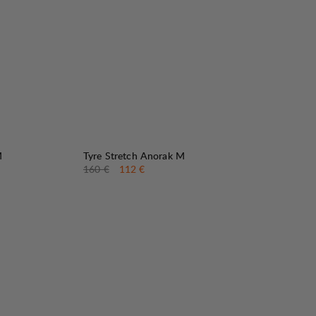
30%
VERKAUF
:
M
Tyre Stretch Anorak M
Originalpreis:
Verkaufspreis
:
160 €
112 €