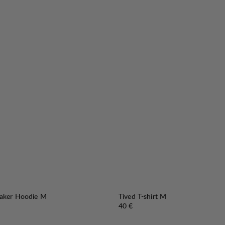
aker Hoodie M
Tived T-shirt M
Preis:
40 €