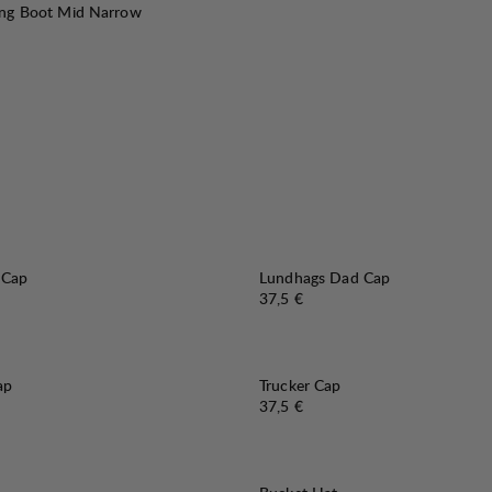
king Boot Mid Narrow
 Cap
Lundhags Dad Cap
Preis:
37,5 €
ap
Trucker Cap
Preis:
37,5 €
30%
VERKAUF
: