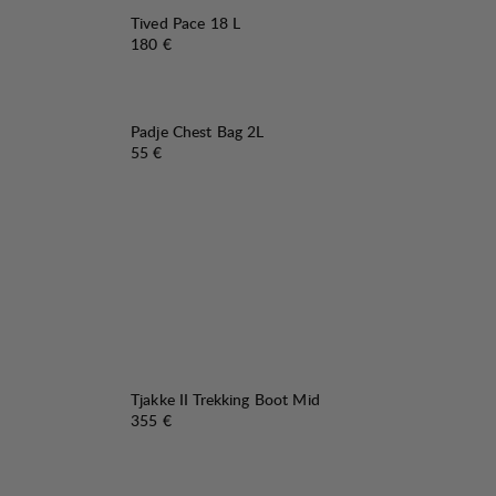
Tived Pace 18 L
Preis:
180 €
Padje Chest Bag 2L
Preis:
55 €
Tjakke II Trekking Boot Mid
Preis:
355 €