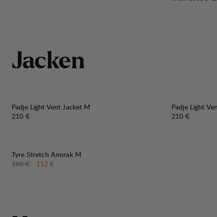
J
a
c
k
e
n
Padje Light Vent Jacket M
Padje Light Ve
Preis:
Preis:
210 €
210 €
30%
VERKAUF
:
Tyre Stretch Anorak M
Originalpreis:
Verkaufspreis
:
160 €
112 €