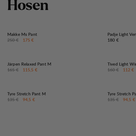
H
o
s
e
n
30%
VERKAUF
:
Makke Ms Pant
Padje Light Ve
Originalpreis:
Verkaufspreis
:
Preis:
250 €
175 €
180 €
30%
30%
VERKAUF
:
VERKAUF
:
Järpen Relaxed Pant M
Tived Light W
Originalpreis:
Verkaufspreis
:
Originalpreis:
Verkau
165 €
115,5 €
160 €
112 €
30%
30%
VERKAUF
:
VERKAUF
:
Tyre Stretch Pant M
Tyre Stretch P
Originalpreis:
Verkaufspreis
:
Originalpreis:
Verkau
135 €
94,5 €
135 €
94,5 €