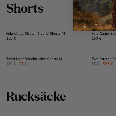
S
h
o
r
t
s
Fulu Cargo Stretch Hybrid Shorts M
Fulu Cargo Str
Preis:
Preis:
150 €
150 €
30%
30%
VERKAUF
:
VERKAUF
:
Tived Light Windbreaker Shorts M
Tyre Stretch S
Originalpreis:
Verkaufspreis
:
Originalpreis:
Verkaufs
110 €
77 €
85 €
59,5 €
R
u
c
k
s
ä
c
k
e