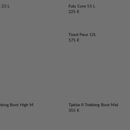
t 25 L
Fulu Core 55 L
Preis:
225 €
L
Tived Pace 12L
Preis:
175 €
ekking Boot High M
Tjakke II Trekking Boot Mid
Preis:
355 €