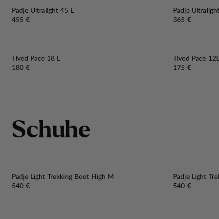
Padje Ultralight 45 L
Padje Ultraligh
Preis:
Preis:
455 €
365 €
Tived Pace 18 L
Tived Pace 12
Preis:
Preis:
180 €
175 €
S
c
h
u
h
e
Padje Light Trekking Boot High M
Padje Light Tr
Preis:
Preis:
540 €
540 €