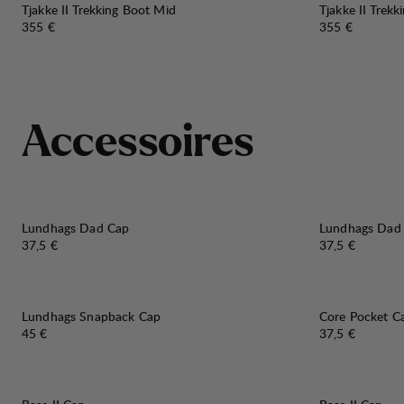
Tjakke II Trekking Boot Mid
Tjakke II Trek
Preis:
Preis:
355 €
355 €
A
c
c
e
s
s
o
i
r
e
s
Lundhags Dad Cap
Lundhags Dad
Preis:
Preis:
37,5 €
37,5 €
Lundhags Snapback Cap
Core Pocket C
Preis:
Preis:
45 €
37,5 €