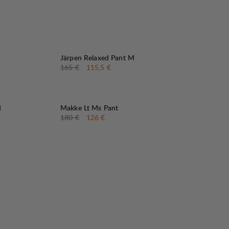
30%
VERKAUF
:
Järpen Relaxed Pant M
Originalpreis:
Verkaufspreis
:
165 €
115,5 €
30%
VERKAUF
:
M
Makke Lt Ms Pant
Originalpreis:
Verkaufspreis
:
180 €
126 €