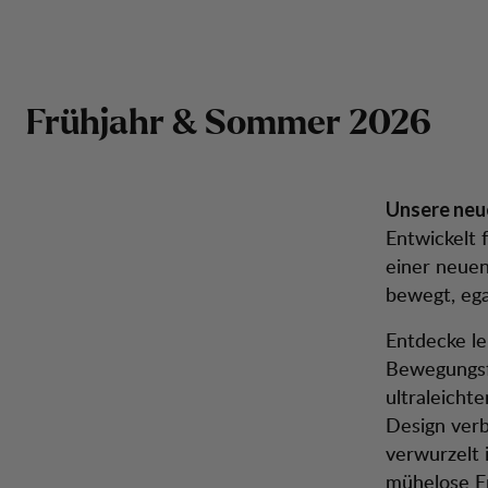
Neuheiten Frühjahr/Sommer 2026 – Herren
Zum Inhalt springen
Rucksäcke &
Neu
Herren
Damen
Schuhe
Inspira
Taschen
Frühjahr & Sommer 2026
Unsere neue
Entwickelt 
einer neuen
bewegt, ega
Entdecke le
Bewegungsfr
ultraleicht
Design verb
verwurzelt 
mühelose E