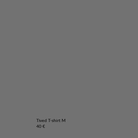
Tived T-shirt M
Preis:
40 €