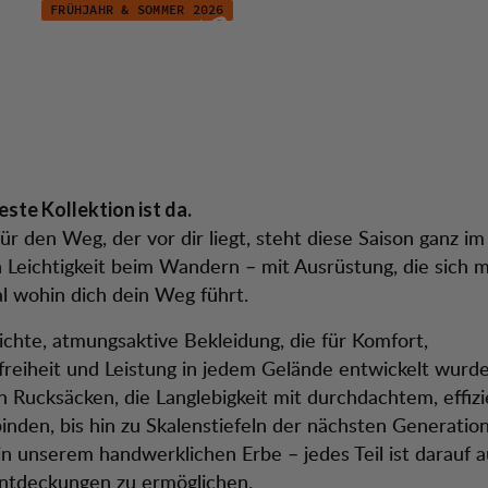
FRÜHJAHR & SOMMER 2026
heiten Herren
tion
Kundendienst
ste Kollektion ist da.
für den Weg, der vor dir liegt, steht diese Saison ganz i
 Leichtigkeit beim Wandern – mit Ausrüstung, die sich mi
l wohin dich dein Weg führt.
ichte, atmungsaktive Bekleidung, die für Komfort,
eiheit und Leistung in jedem Gelände entwickelt wurde
en Rucksäcken, die Langlebigkeit mit durchdachtem, effi
inden, bis hin zu Skalenstiefeln der nächsten Generation
in unserem handwerklichen Erbe – jedes Teil ist darauf a
ntdeckungen zu ermöglichen.