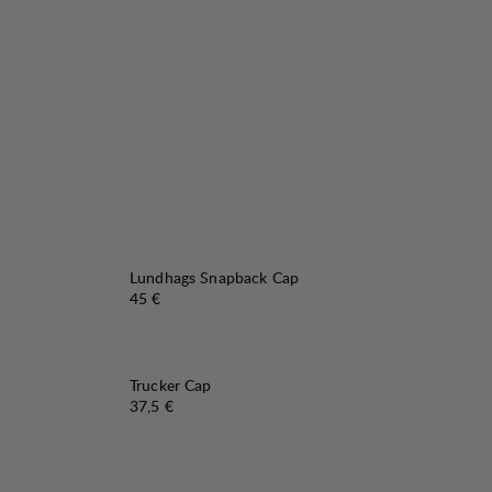
Lundhags Snapback Cap
Preis:
45 €
Trucker Cap
Preis:
37,5 €