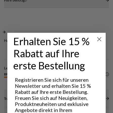
Hilfe benötigt?
schlichtem Look.
Tragegefühl sorgen.
Gerippter Halsausschnitt.
Erhalten Sie 15 %
Hervorragend für
OUTDOOR LIFE
Rabatt auf Ihre
erste Bestellung
Leistung
BREATHABILITY
4
/6
Registrieren Sie sich für unseren
Newsletter und erhalten Sie 15 %
Rabatt auf Ihre erste Bestellung.
Freuen Sie sich auf Neuigkeiten,
Transparenz
Produktneuheiten und exklusive
Angebote direkt in Ihrem