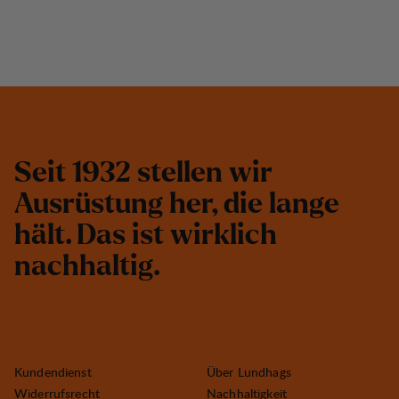
S
e
i
t
1
9
3
2
s
t
e
l
l
e
n
w
i
r
A
u
s
r
ü
s
t
u
n
g
h
e
r
,
d
i
e
l
a
n
g
e
h
ä
l
t
.
D
a
s
i
s
t
w
i
r
k
l
i
c
h
n
a
c
h
h
a
l
t
i
g
.
Kundendienst
Über Lundhags
Widerrufsrecht
Nachhaltigkeit