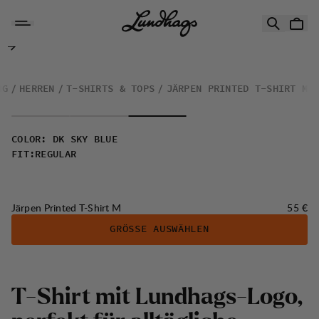
Zum Inhalt springen
Järpen Printed T-Shirt M
NG
HERREN
T-SHIRTS & TOPS
JÄRPEN PRINTED T-SHIRT M
COLOR
:
DK SKY BLUE
FIT
:
REGULAR
Preis:
Järpen Printed T-Shirt M
55 €
GRÖSSE AUSWÄHLEN
T
-
S
h
i
r
t
m
i
t
L
u
n
d
h
a
g
s
-
L
o
g
o
,