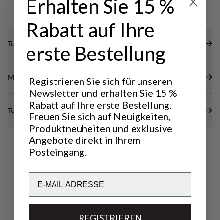
Erhalten Sie 15 %
Rabatt auf Ihre
Transparenz
erste Bestellung
Materialien
Registrieren Sie sich für unseren
Newsletter und erhalten Sie 15 %
Rabatt auf Ihre erste Bestellung.
Technische Daten
Freuen Sie sich auf Neuigkeiten,
Produktneuheiten und exklusive
Angebote direkt in Ihrem
Posteingang.
Email
D
a
s
k
ö
n
n
t
e
I
h
n
e
n
a
u
c
h
REGISTRIEREN