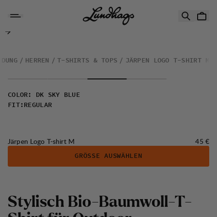
Zum Inhalt springen
Järpen Logo T-shirt M
IDUNG
HERREN
T-SHIRTS & TOPS
JÄRPEN LOGO T-SHIRT M
COLOR
:
DK SKY BLUE
FIT
:
REGULAR
Preis:
Järpen Logo T-shirt M
45 €
GRÖSSE AUSWÄHLEN
S
t
y
l
i
s
c
h
B
i
o
-
B
a
u
m
w
o
l
l
-
T
-