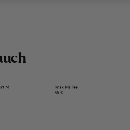
a
u
c
h
irt M
Knak Ms Tee
Preis:
55 €