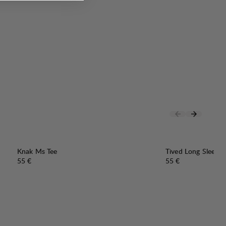
Knak Ms Tee
Tived Long Sleeve 
Preis:
Preis:
55 €
55 €