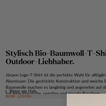
S
t
y
l
i
s
c
h
B
i
o
-
B
a
u
m
w
o
l
l
-
T
-
S
h
O
u
t
d
o
o
r
-
L
i
e
b
h
a
b
e
r
.
Järpen Logo-T-Shirt ist die perfekte Wahl für alltägli
Abenteuer. Die gestrickte Konstruktion und weiche 
Baumwolle machen es langlebig und angenehm auf de
Rippe am Hals.
hat eine klassische, reguläre und gerade Passform.
MEHR LESEN