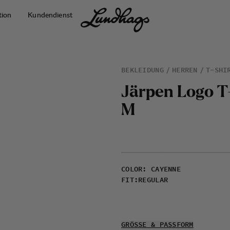
tion
Kundendienst
BEKLEIDUNG
HERREN
T-SHI
J
ä
r
p
e
n
L
o
g
o
T
M
COLOR
:
CAYENNE
FIT
:
REGULAR
GRÖSSE & PASSFORM