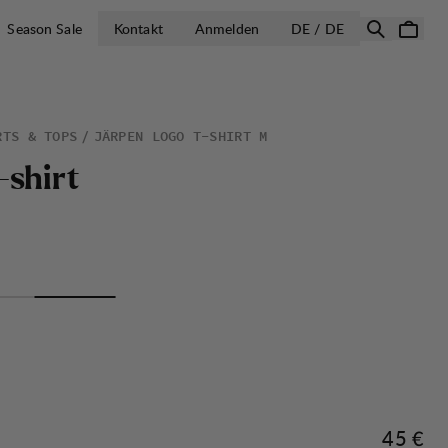
LAND AUSWÄH
Season Sale
Kontakt
Anmelden
DE / DE
RTS & TOPS
JÄRPEN LOGO T-SHIRT M
-
s
h
i
r
t
Preis:
45 €