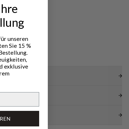
Ihre
llung
 für unseren
ten Sie 15 %
Bestellung.
euigkeiten,
d exklusive
hrem
EREN