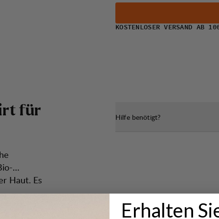
KOSTENLOSER VERSAND AB 10
i
r
t
f
ü
r
Hilfe benötigt?
che
Bio-
r Haut. Es
Erhalten Si