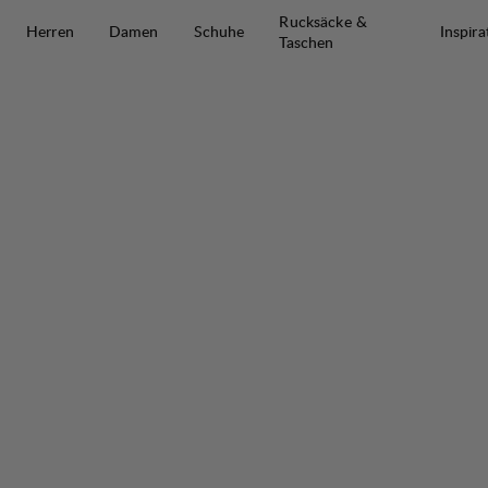
Zum Inhalt springen
Rucksäcke &
Herren
Damen
Schuhe
Inspira
Taschen
Järpen Logo T-shirt M