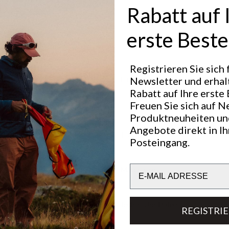
Rabatt auf 
erste Beste
Registrieren Sie sich
Hervorragend für
Newsletter und erhal
OUTDOOR LIFE
Rabatt auf Ihre erste 
Freuen Sie sich auf N
Produktneuheiten un
Angebote direkt in I
Transparenz
Posteingang.
Email
Materialien
Technische Daten
REGISTRI