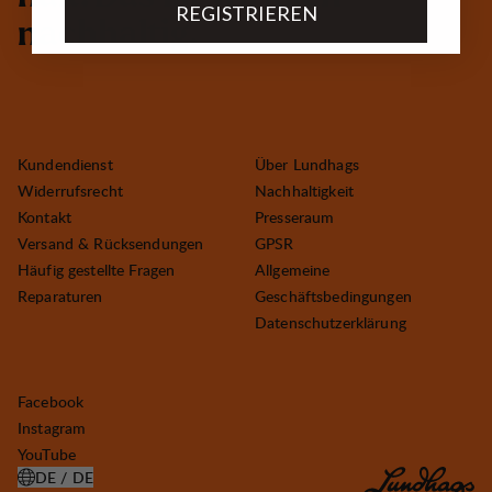
REGISTRIEREN
n
a
c
h
h
a
l
t
i
g
.
Kundendienst
Über Lundhags
Widerrufsrecht
Nachhaltigkeit
Kontakt
Presseraum
Versand & Rücksendungen
GPSR
Häufig gestellte Fragen
Allgemeine
Reparaturen
Geschäftsbedingungen
Datenschutzerklärung
Facebook
Instagram
YouTube
DE / DE
LAND AUSWÄHLEN ÖFFNEN