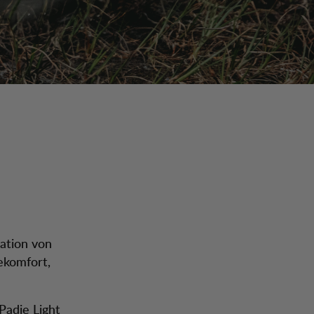
ration von
gekomfort,
Padje Light