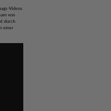
hags-Videos
Team von
ot durch
n einer