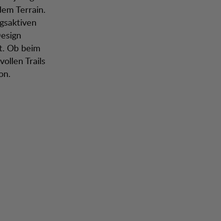
dem Terrain.
gsaktiven
Design
t. Ob beim
llen Trails
on.