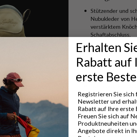
Stützender und sc
Nubukleder von He
verstärktem Knöch
Schaftabschluss.
Großzügige Zehenb
Erhalten Si
längere Trekkingto
Rabatt auf 
Robuster unterer 
gefertigt mit wass
erste Beste
EVA-Schaum und M
Nachhaltig konzipie
recycelten Materia
Registrieren Sie sich
Newsletter und erhal
Rabatt auf Ihre erste 
Freuen Sie sich auf N
Produktneuheiten un
Angebote direkt in I