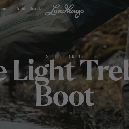
tion
Kundendienst
STIEFEL-GUIDE
e
L
i
g
h
t
T
r
e
B
o
o
t