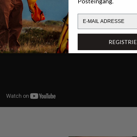
Posteingang.
Email
REGISTRI