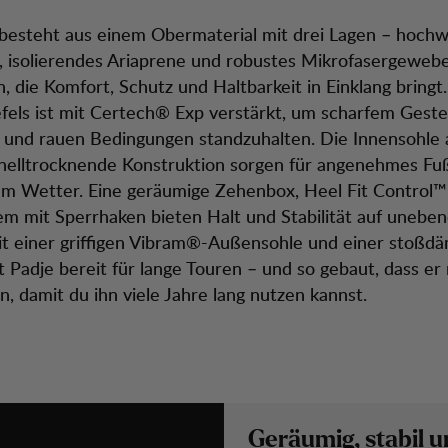
 besteht aus einem Obermaterial mit drei Lagen – hochw
 isolierendes Ariaprene und robustes Mikrofasergewebe
, die Komfort, Schutz und Haltbarkeit in Einklang bringt
iefels ist mit Certech® Exp verstärkt, um scharfem Gest
und rauen Bedingungen standzuhalten. Die Innensohle a
nelltrocknende Konstruktion sorgen für angenehmes Fuß
m Wetter. Eine geräumige Zehenbox, Heel Fit Control™
m mit Sperrhaken bieten Halt und Stabilität auf unebe
it einer griffigen Vibram®-Außensohle und einer stoßd
t Padje bereit für lange Touren – und so gebaut, dass er 
, damit du ihn viele Jahre lang nutzen kannst.
Geräumig, stabil 