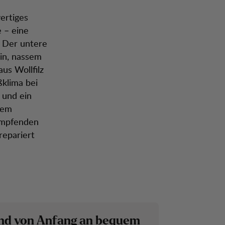
ertiges
 – eine
. Der untere
ein, nassem
us Wollfilz
klima bei
 und ein
nem
ämpfenden
repariert
und von Anfang an bequem