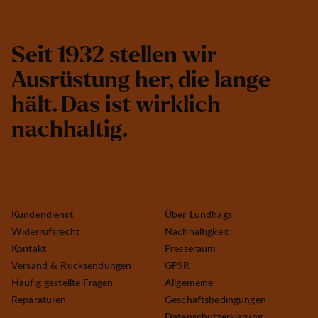
S
e
i
t
1
9
3
2
s
t
e
l
l
e
n
w
i
r
A
u
s
r
ü
s
t
u
n
g
h
e
r
,
d
i
e
l
a
n
g
e
h
ä
l
t
.
D
a
s
i
s
t
w
i
r
k
l
i
c
h
n
a
c
h
h
a
l
t
i
g
.
Kundendienst
Über Lundhags
Widerrufsrecht
Nachhaltigkeit
Kontakt
Presseraum
Versand & Rücksendungen
GPSR
Häufig gestellte Fragen
Allgemeine
Reparaturen
Geschäftsbedingungen
Datenschutzerklärung