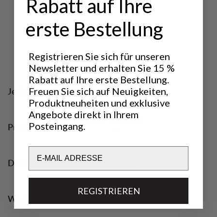
Rabatt auf Ihre
erste Bestellung
Registrieren Sie sich für unseren
Newsletter und erhalten Sie 15 %
Rabatt auf Ihre erste Bestellung.
LERNEN SIE LUNDHAGS KENNEN
Jede Reise beginnt mit einem Schritt.
Freuen Sie sich auf Neuigkeiten,
Produktneuheiten und exklusive
Angebote direkt in Ihrem
MISSION & VISION
Posteingang.
Produkte, die ein Leben lang halten.
Email
OUR HISTORY
Discover the story about Lundhags
REGISTRIEREN
90 JAHRE
Wir feiern 90 Jahre – 1932 bis 2022.