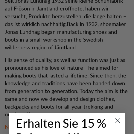
Seit Jonas Lundhag 1932 seine kleine Schuhfabrik
auf Frösön in Jämtland eröffnete, haben wir
versucht, Produkte herzustellen, die lange halten –
das ist wirklich nachhaltig.Back in 1932, shoemaker
Jonas Lundhag began manufacturing shoes and
boots in a small workshop in the Swedish
wilderness region of Jämtland.
His sense of quality, as well as function was just as
pronounced as his love of nature - he aimed for
making boots that lasted a lifetime. Since then, the
knowledge and traditions have been handed down
from generation to generation. Today the aim is the
same and now we develop and design clothes,
backpacks and boots for all-year trekking and
outdoor life.
Erhalten Sie 15 %
Nachhaltig