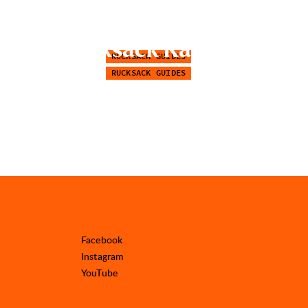
R
u
c
k
s
a
c
k
P
f
l
e
g
e
R
u
c
k
s
a
c
k
K
a
u
f
e
n
RUCKSACK GUIDES
RUCKSACK GUIDES
Facebook
Instagram
YouTube