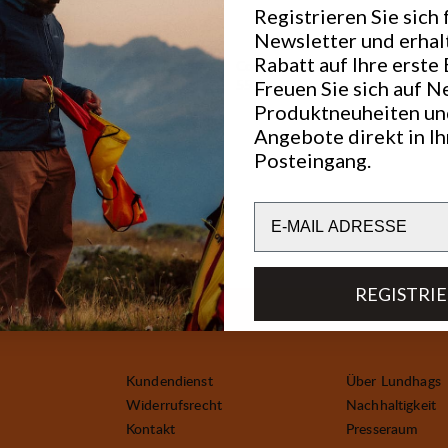
Registrieren Sie sich
Newsletter und erhal
Rabatt auf Ihre erste 
Core Tote Bag 20 L
Preis:
55 €
Freuen Sie sich auf N
Produktneuheiten un
Angebote direkt in I
Posteingang.
Email
REGISTRI
Kundendienst
Über Lundhags
Widerrufsrecht
Nachhaltigkeit
Kontakt
Presseraum