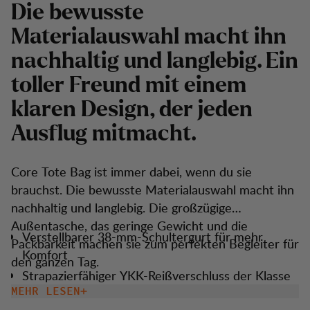
Die bewusste
Materialauswahl macht ihn
nachhaltig und langlebig. Ein
toller Freund mit einem
klaren Design, der jeden
Ausflug mitmacht.
Core Tote Bag ist immer dabei, wenn du sie
brauchst. Die bewusste Materialauswahl macht ihn
nachhaltig und langlebig. Die großzügige
Außentasche, das geringe Gewicht und die
Verstellbarer 38-mm-Schultergurt für mehr
Packbarkeit machen sie zum perfekten Begleiter für
Komfort
den ganzen Tag.
Strapazierfähiger YKK-Reißverschluss der Klasse
10 am Hauptfach für problemlosen jahrelangen
MEHR LESEN