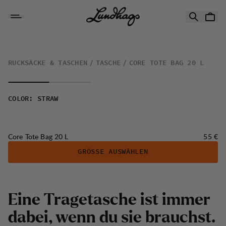
Zum Inhalt springen
Core Tote Bag 20 L
RUCKSÄCKE & TASCHEN
TASCHE
CORE TOTE BAG 20 L
COLOR
:
STRAW
Preis:
Core Tote Bag 20 L
55 €
GRÖSSE AUSWÄHLEN
Eine Tragetasche ist immer
dabei, wenn du sie brauchst.