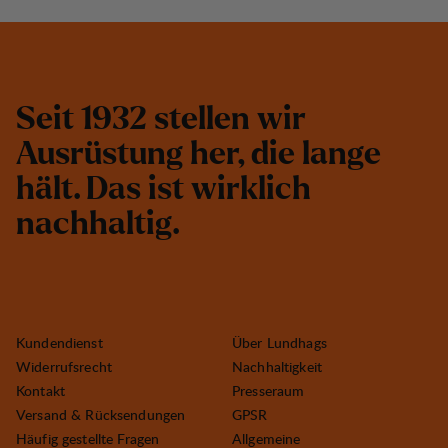
S
e
i
t
1
9
3
2
s
t
e
l
l
e
n
w
i
r
A
u
s
r
ü
s
t
u
n
g
h
e
r
,
d
i
e
l
a
n
g
e
h
ä
l
t
.
D
a
s
i
s
t
w
i
r
k
l
i
c
h
n
a
c
h
h
a
l
t
i
g
.
Kundendienst
Über Lundhags
Widerrufsrecht
Nachhaltigkeit
Kontakt
Presseraum
Versand & Rücksendungen
GPSR
Häufig gestellte Fragen
Allgemeine