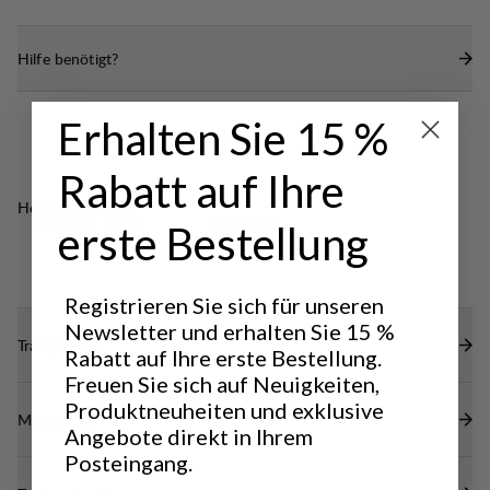
Einsatz
Vordertasche mit Reißverschluss und
Hilfe benötigt?
Schlüsselclip
Erhalten Sie 15 %
Rabatt auf Ihre
Hervorragend für
erste Bestellung
OUTDOOR LIFE
CLASSIC
TREKKING
Registrieren Sie sich für unseren
Newsletter und erhalten Sie 15 %
Transparenz
Rabatt auf Ihre erste Bestellung.
Freuen Sie sich auf Neuigkeiten,
Produktneuheiten und exklusive
Materialien
Angebote direkt in Ihrem
Posteingang.