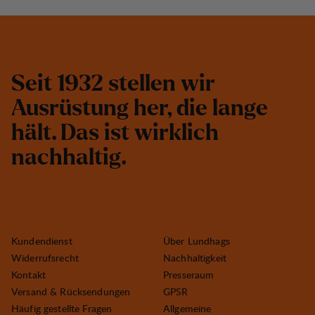
S
e
i
t
1
9
3
2
s
t
e
l
l
e
n
w
i
r
A
u
s
r
ü
s
t
u
n
g
h
e
r
,
d
i
e
l
a
n
g
e
h
ä
l
t
.
D
a
s
i
s
t
w
i
r
k
l
i
c
h
n
a
c
h
h
a
l
t
i
g
.
Kundendienst
Über Lundhags
Widerrufsrecht
Nachhaltigkeit
Kontakt
Presseraum
Versand & Rücksendungen
GPSR
Häufig gestellte Fragen
Allgemeine