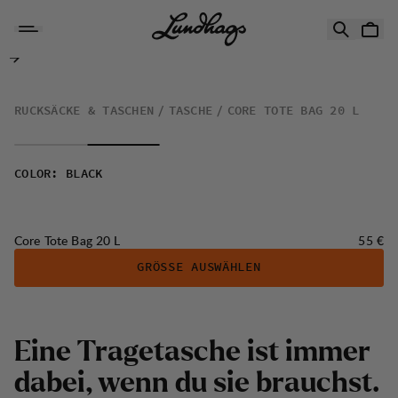
Zum Inhalt springen
Core Tote Bag 20 L
RUCKSÄCKE & TASCHEN
TASCHE
CORE TOTE BAG 20 L
COLOR
:
BLACK
Preis:
Core Tote Bag 20 L
55 €
GRÖSSE AUSWÄHLEN
Eine Tragetasche ist immer
dabei, wenn du sie brauchst.