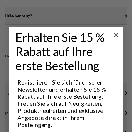
Einsatz
Vordertasche mit Reißverschluss und
Hilfe benötigt?
Schlüsselclip
Erhalten Sie 15 %
Rabatt auf Ihre
Hervorragend für
erste Bestellung
OUTDOOR LIFE
CLASSIC
TREKKING
Registrieren Sie sich für unseren
Newsletter und erhalten Sie 15 %
Transparenz
Rabatt auf Ihre erste Bestellung.
Freuen Sie sich auf Neuigkeiten,
Produktneuheiten und exklusive
Materialien
Angebote direkt in Ihrem
Posteingang.