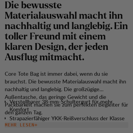
Die bewusste
Materialauswahl macht ihn
nachhaltig und langlebig. Ein
toller Freund mit einem
klaren Design, der jeden
Ausflug mitmacht.
Core Tote Bag ist immer dabei, wenn du sie
brauchst. Die bewusste Materialauswahl macht ihn
nachhaltig und langlebig. Die großzügige
Außentasche, das geringe Gewicht und die
Verstellbarer 38-mm-Schultergurt für mehr
Packbarkeit machen sie zum perfekten Begleiter für
Komfort
den ganzen Tag.
Strapazierfähiger YKK-Reißverschluss der Klasse
10 am Hauptfach für problemlosen jahrelangen
MEHR LESEN