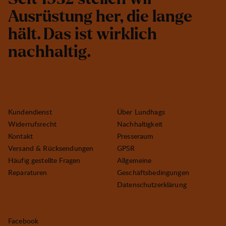
A
u
s
r
ü
s
t
u
n
g
h
e
r
,
d
i
e
l
a
n
g
e
h
ä
l
t
.
D
a
s
i
s
t
w
i
r
k
l
i
c
h
n
a
c
h
h
a
l
t
i
g
.
Kundendienst
Über Lundhags
Widerrufsrecht
Nachhaltigkeit
Kontakt
Presseraum
Versand & Rücksendungen
GPSR
Häufig gestellte Fragen
Allgemeine
Reparaturen
Geschäftsbedingungen
Datenschutzerklärung
Facebook