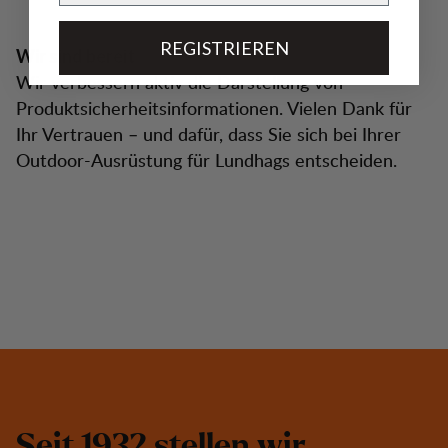
REGISTRIEREN
Wir sind bereit
Wir verbessern aktiv die Darstellung von
Produktsicherheitsinformationen. Vielen Dank für
Ihr Vertrauen – und dafür, dass Sie sich bei Ihrer
Outdoor-Ausrüstung für Lundhags entscheiden.
S
e
i
t
1
9
3
2
s
t
e
l
l
e
n
w
i
r