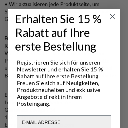
• Wir aktualisieren jede Produktseite, um
Sicherheits- und Kontaktinformationen gemäß
Erhalten Sie 15 %
GPSR bereitzustellen.
Rabatt auf Ihre
Fragen zur Produktsicherheit oder
erste Bestellung
Rückrufaktionen?
Wenn Sie ein Sicherheitsproblem bei einem
Produkt feststellen, kontaktieren Sie uns bitte
Registrieren Sie sich für unseren
umgehend. Wir werden den Fall prüfen und bei
Newsletter und erhalten Sie 15 %
Bedarf eine Rückgabe oder einen Ersatz anbieten.
Rabatt auf Ihre erste Bestellung.
Freuen Sie sich auf Neuigkeiten,
Produktneuheiten und exklusive
EU-Kontaktstelle für Produktsicherheit
Angebote direkt in Ihrem
Lundhags / BRAV Sweden AB
Posteingang.
Gustavslundsvägen 34
167 51 Bromma Schweden
Email
E-mail: support@lundhags.com