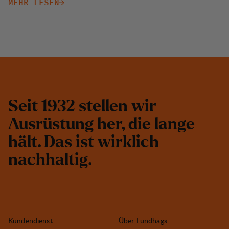
MEHR LESEN
S
e
i
t
1
9
3
2
s
t
e
l
l
e
n
w
i
r
A
u
s
r
ü
s
t
u
n
g
h
e
r
,
d
i
e
l
a
n
g
e
h
ä
l
t
.
D
a
s
i
s
t
w
i
r
k
l
i
c
h
n
a
c
h
h
a
l
t
i
g
.
Kundendienst
Über Lundhags