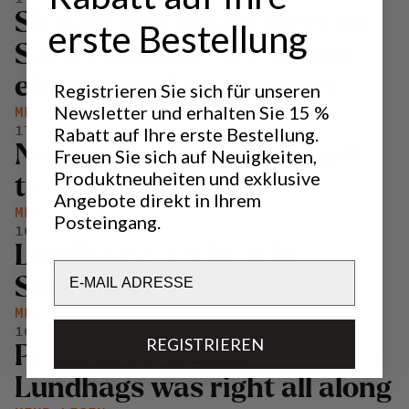
Sitzung mit Brand Director
erste Bestellung
Sara Wiksten: 'Wir haben
ein starkes Engagement'
Registrieren Sie sich für unseren
Newsletter und erhalten Sie 15 %
MEHR LESEN
17. MAI 2024
Rabatt auf Ihre erste Bestellung.
Natur - ein dünner Ort mit
Freuen Sie sich auf Neuigkeiten,
Produktneuheiten und exklusive
tiefer Zeit?
Angebote direkt in Ihrem
MEHR LESEN
Posteingang.
16. MAI 2024
Lundhags: A win-win
Email
Situation
MEHR LESEN
16. JANUAR 2024
REGISTRIEREN
Proof of research –
Lundhags was right all along