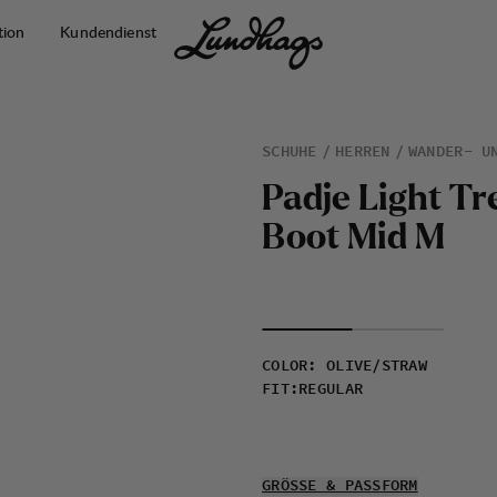
tion
Kundendienst
SCHUHE
HERREN
WANDER- U
P
a
d
j
e
L
i
g
h
t
T
r
B
o
o
t
M
i
d
M
COLOR
:
OLIVE/STRAW
FIT
:
REGULAR
GRÖSSE & PASSFORM