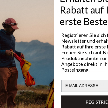
ter
Rabatt auf 
le bietet
tem Grip in
Hervorragend für
CLASSIC TREKKING
LIG
mpfende PU-
erste Beste
T
Gemacht für
 einer
em Polyester
Registrieren Sie sich
 jedem.
Newsletter und erhal
Leistung
PU-Schaum.
Rabatt auf Ihre erste 
BREATHABILITY
6
/6
Freuen Sie sich auf N
™).
Produktneuheiten un
darf
Angebote direkt in I
en.
INSULATION
4
/6
Posteingang.
Email
PROTECTION (TERRAIN)
5
/6
REGISTRI
WATER PROTECTION
5
/6