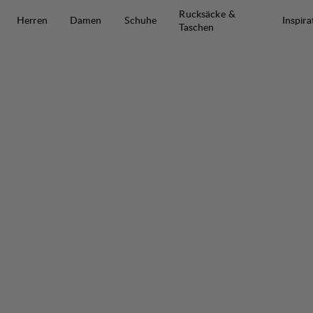
Zum Inhalt springen
Rucksäcke &
Herren
Damen
Schuhe
Inspira
Taschen
Padje Light Trekking Boot Mid M