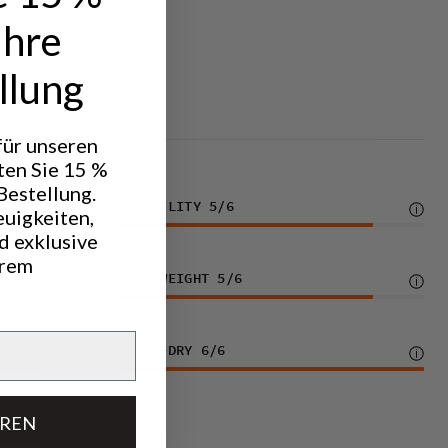
Ihre
HT & TECH
llung
REKKING
 für unseren
ten Sie 15 %
Bestellung.
DURABILITY
5
/6
euigkeiten,
d exklusive
hrem
LIGHTWEIGHT
5
/6
QUICK-DRY
6
/6
EREN