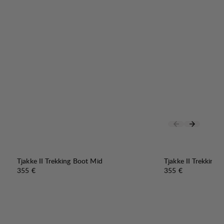
Tjakke II Trekking Boot Mid
Tjakke II Trekking
Preis:
Preis:
355 €
355 €