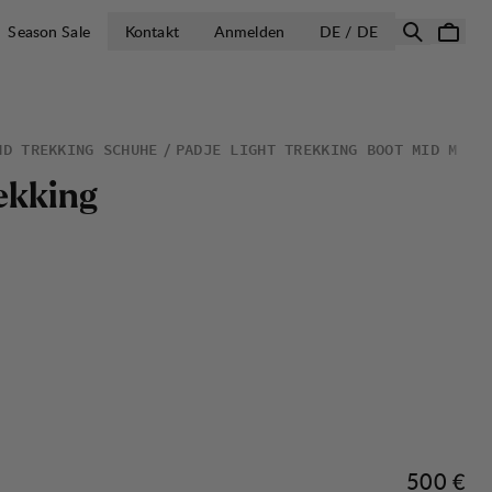
LAND AUSWÄH
Season Sale
Kontakt
Anmelden
DE / DE
ND TREKKING SCHUHE
PADJE LIGHT TREKKING BOOT MID M
e
k
k
i
n
g
Preis:
500 €