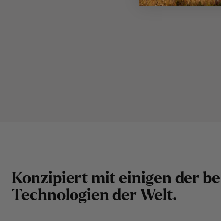
K
o
n
z
i
p
i
e
r
t
m
i
t
e
i
n
i
g
e
n
d
e
r
b
e
T
e
c
h
n
o
l
o
g
i
e
n
d
e
r
W
e
l
t
.