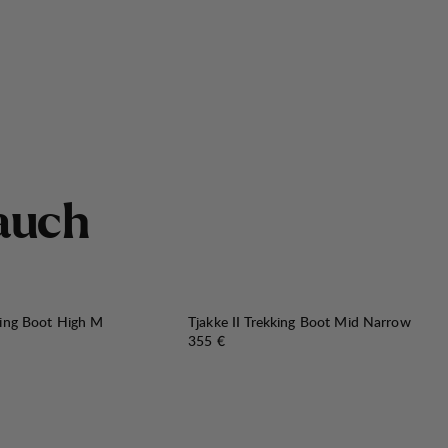
a
u
c
h
king Boot High M
Tjakke II Trekking Boot Mid Narrow
Preis:
355 €