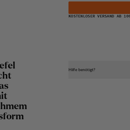
KOSTENLOSER VERSAND AB 10
efel
Hilfe benötigt?
cht
as
it
nehmem
ssform