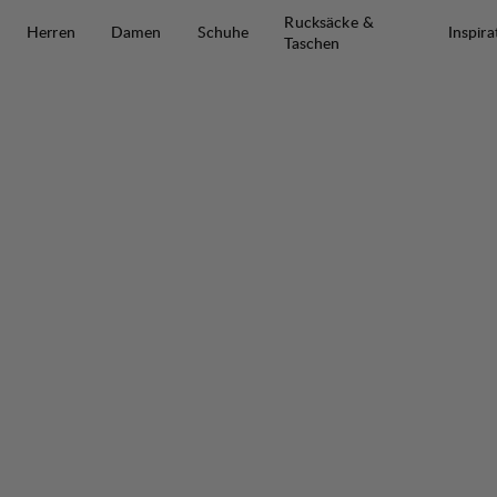
Zum Inhalt springen
Rucksäcke &
Herren
Damen
Schuhe
Inspira
Taschen
Padje Light Trekking Boot High M