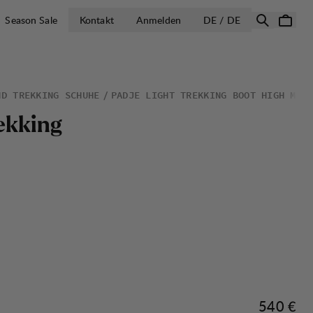
LAND AUSWÄH
Season Sale
Kontakt
Anmelden
DE / DE
ND TREKKING SCHUHE
PADJE LIGHT TREKKING BOOT HIGH M
e
k
k
i
n
g
Preis:
540 €