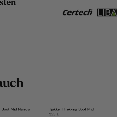
s
t
e
n
a
u
c
h
ng Boot Mid Narrow
Tjakke II Trekking Boot Mid
Preis:
355 €