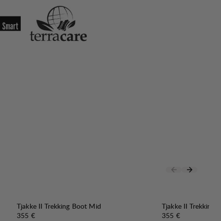
Tjakke II Trekking Boot Mid
Tjakke II Trekking
Preis:
Preis:
355 €
355 €