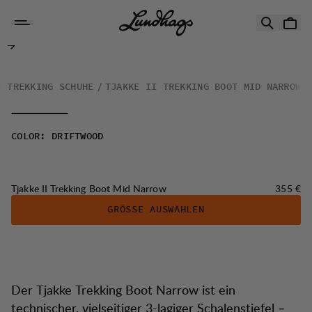
Zum Inhalt springen
Tjakke II Trekking Boot Mid Narrow
D TREKKING SCHUHE
TJAKKE II TREKKING BOOT MID NARROW
COLOR
:
DRIFTWOOD
Preis:
Tjakke II Trekking Boot Mid Narrow
355 €
GRÖSSE AUSWÄHLEN
Der Tjakke Trekking Boot Narrow ist ein
technischer, vielseitiger 3-lagiger Schalenstiefel –