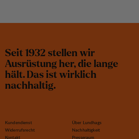
S
e
i
t
1
9
3
2
s
t
e
l
l
e
n
w
i
r
A
u
s
r
ü
s
t
u
n
g
h
e
r
,
d
i
e
l
a
n
g
e
h
ä
l
t
.
D
a
s
i
s
t
w
i
r
k
l
i
c
h
n
a
c
h
h
a
l
t
i
g
.
Kundendienst
Über Lundhags
Widerrufsrecht
Nachhaltigkeit
Kontakt
Presseraum