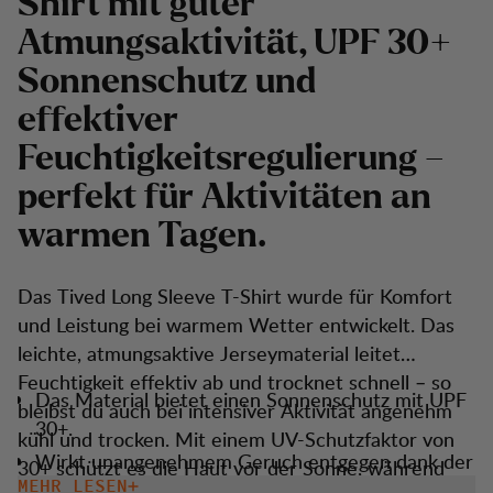
Shirt mit guter
Atmungsaktivität, UPF 30+
Sonnenschutz und
effektiver
Feuchtigkeitsregulierung –
perfekt für Aktivitäten an
warmen Tagen.
Das Tived Long Sleeve T-Shirt wurde für Komfort
und Leistung bei warmem Wetter entwickelt. Das
leichte, atmungsaktive Jerseymaterial leitet
Feuchtigkeit effektiv ab und trocknet schnell – so
Das Material bietet einen Sonnenschutz mit UPF
bleibst du auch bei intensiver Aktivität angenehm
30+.
kühl und trocken. Mit einem UV-Schutzfaktor von
Wirkt unangenehmem Geruch entgegen dank der
30+ schützt es die Haut vor der Sonne, während
S’Café Syrup-Technologie.
MEHR LESEN