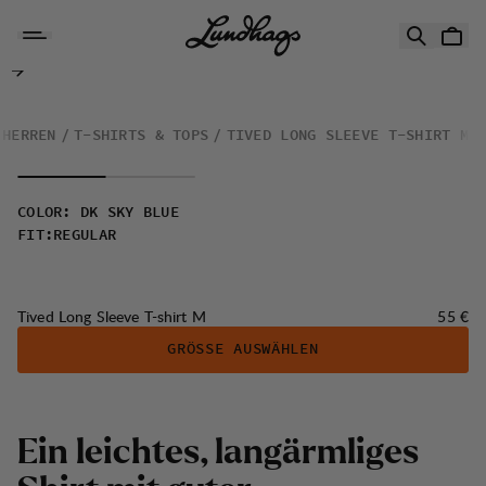
Zum Inhalt springen
Tived Long Sleeve T-shirt M
HERREN
T-SHIRTS & TOPS
TIVED LONG SLEEVE T-SHIRT M
COLOR
:
DK SKY BLUE
FIT
:
REGULAR
Preis:
Tived Long Sleeve T-shirt M
55 €
GRÖSSE AUSWÄHLEN
Ein leichtes, langärmliges