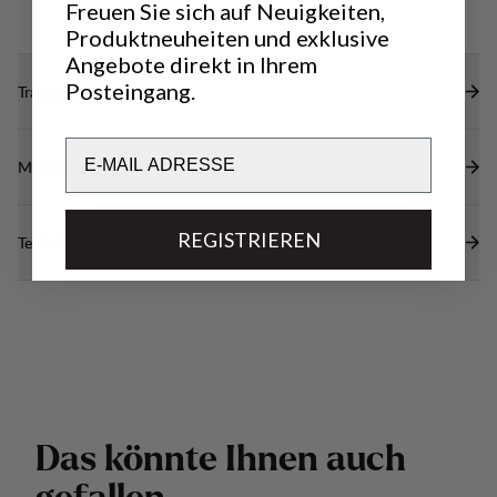
Freuen Sie sich auf Neuigkeiten,
Produktneuheiten und exklusive
Angebote direkt in Ihrem
Posteingang.
Transparenz
Email
Materialien
REGISTRIEREN
Technische Daten
D
a
s
k
ö
n
n
t
e
I
h
n
e
n
a
u
c
h