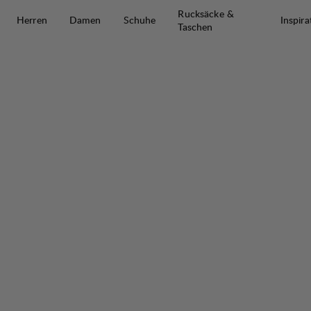
Zum Inhalt springen
Rucksäcke &
Herren
Damen
Schuhe
Inspira
Taschen
Knak Ms Tee