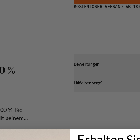
KOSTENLOSER VERSAND AB 10
Bewertungen
0
%
Hilfe benötigt?
100 % Bio-
it seinem
Erhalten Si