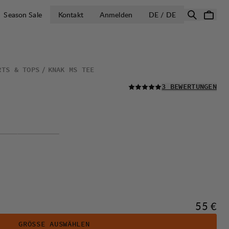
LAND AUSWÄH
Season Sale
Kontakt
Anmelden
DE / DE
RTS & TOPS
KNAK MS TEE
LESEN SIE ALLE
3 BEWERTUNGEN
Preis:
55 €
GRÖSSE AUSWÄHLEN