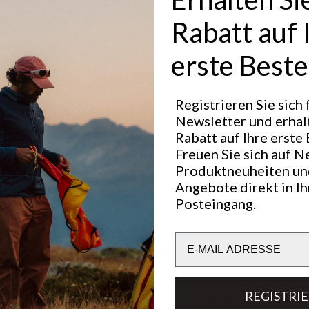
Rabatt auf 
erste Beste
Registrieren Sie sich
Newsletter und erhal
Hervorragend für
Rabatt auf Ihre erste 
OUTDOOR LIFE
Freuen Sie sich auf N
Produktneuheiten un
Angebote direkt in I
Posteingang.
Transparenz
Email
Materialien
REGISTRI
Technische Daten