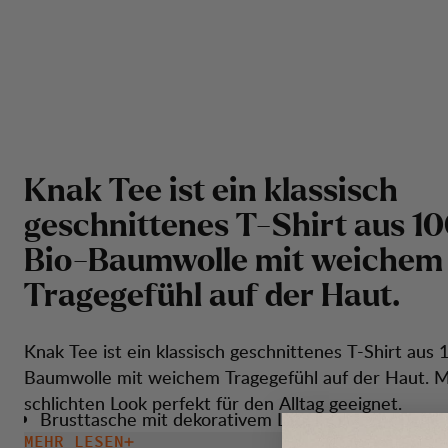
K
n
a
k
T
e
e
i
s
t
e
i
n
k
l
a
s
s
i
s
c
h
g
e
s
c
h
n
i
t
t
e
n
e
s
T
-
S
h
i
r
t
a
u
s
1
0
B
i
o
-
B
a
u
m
w
o
l
l
e
m
i
t
w
e
i
c
h
e
m
T
r
a
g
e
g
e
f
ü
h
l
a
u
f
d
e
r
H
a
u
t
.
Knak Tee ist ein klassisch geschnittenes T-Shirt aus 
Baumwolle mit weichem Tragegefühl auf der Haut. M
schlichten Look perfekt für den Alltag geeignet.
Brusttasche mit dekorativem Label.
MEHR LESEN