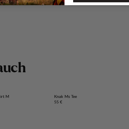
a
u
c
h
irt M
Knak Ms Tee
Preis:
55 €