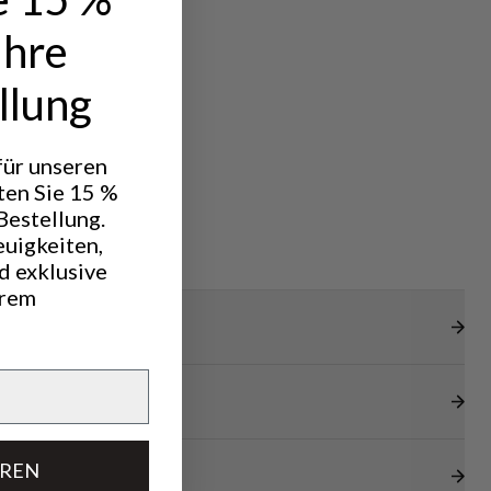
Ihre
llung
 für unseren
ten Sie 15 %
Bestellung.
euigkeiten,
d exklusive
hrem
EREN