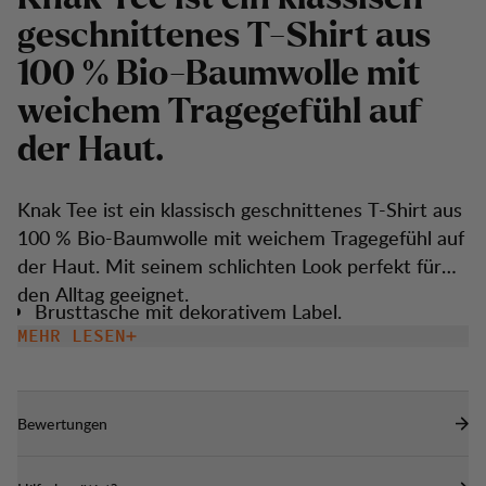
g
e
s
c
h
n
i
t
t
e
n
e
s
T
-
S
h
i
r
t
a
u
s
1
0
0
%
B
i
o
-
B
a
u
m
w
o
l
l
e
m
i
t
w
e
i
c
h
e
m
T
r
a
g
e
g
e
f
ü
h
l
a
u
f
d
e
r
H
a
u
t
.
Knak Tee ist ein klassisch geschnittenes T-Shirt aus
100 % Bio-Baumwolle mit weichem Tragegefühl auf
der Haut. Mit seinem schlichten Look perfekt für
den Alltag geeignet.
Brusttasche mit dekorativem Label.
MEHR LESEN
Bewertungen