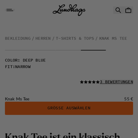
Zum Inhalt springen
Knak Ms Tee
BEKLEIDUNG
HERREN
T-SHIRTS & TOPS
KNAK MS TEE
COLOR
:
DEEP BLUE
FIT
:
NARROW
LESEN SIE ALLE
3 BEWERTUNGEN
Preis:
Knak Ms Tee
55 €
GRÖSSE AUSWÄHLEN
K
n
a
k
T
e
e
i
s
t
e
i
n
k
l
a
s
s
i
s
c
h