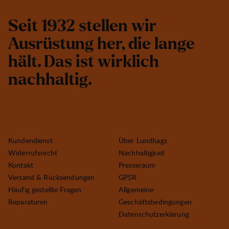
S
e
i
t
1
9
3
2
s
t
e
l
l
e
n
w
i
r
A
u
s
r
ü
s
t
u
n
g
h
e
r
,
d
i
e
l
a
n
g
e
h
ä
l
t
.
D
a
s
i
s
t
w
i
r
k
l
i
c
h
n
a
c
h
h
a
l
t
i
g
.
Kundendienst
Über Lundhags
Widerrufsrecht
Nachhaltigkeit
Kontakt
Presseraum
Versand & Rücksendungen
GPSR
Häufig gestellte Fragen
Allgemeine
Reparaturen
Geschäftsbedingungen
Datenschutzerklärung