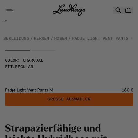
Zum Inhalt springen
Padje Light Vent Pants M
BEKLEIDUNG
HERREN
HOSEN
PADJE LIGHT VENT PANTS M
COLOR
:
CHARCOAL
FIT
:
REGULAR
Preis:
Padje Light Vent Pants M
180 €
GRÖSSE AUSWÄHLEN
S
t
r
a
p
a
z
i
e
r
f
ä
h
i
g
e
u
n
d