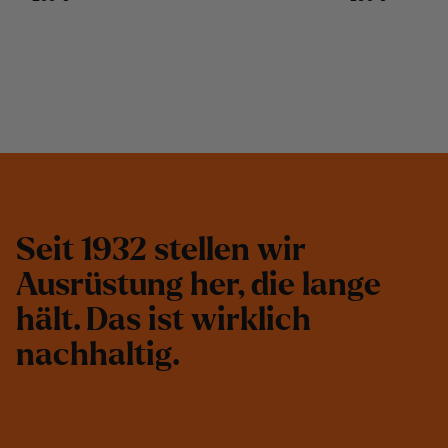
S
e
i
t
1
9
3
2
s
t
e
l
l
e
n
w
i
r
A
u
s
r
ü
s
t
u
n
g
h
e
r
,
d
i
e
l
a
n
g
e
h
ä
l
t
.
D
a
s
i
s
t
w
i
r
k
l
i
c
h
n
a
c
h
h
a
l
t
i
g
.