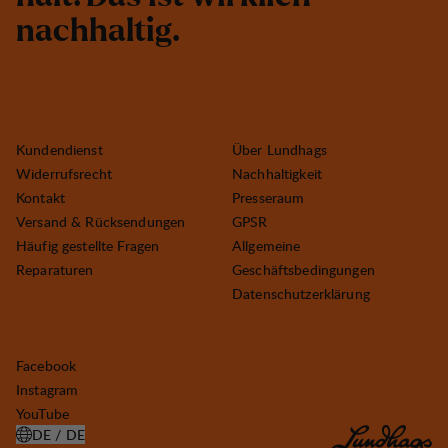
n
a
c
h
h
a
l
t
i
g
.
Kundendienst
Über Lundhags
Widerrufsrecht
Nachhaltigkeit
Kontakt
Presseraum
Versand & Rücksendungen
GPSR
Häufig gestellte Fragen
Allgemeine
Reparaturen
Geschäftsbedingungen
Datenschutzerklärung
Facebook
Instagram
YouTube
DE / DE
LAND AUSWÄHLEN ÖFFNEN