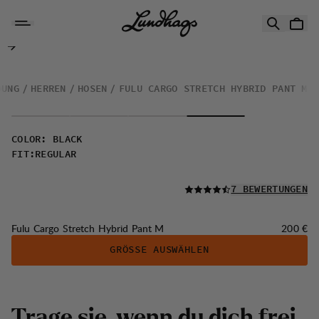
Zum Inhalt springen
Fulu Cargo Stretch Hybrid Pant M
DUNG
HERREN
HOSEN
FULU CARGO STRETCH HYBRID PANT M
COLOR
:
BLACK
FIT
:
REGULAR
LESEN SIE ALLE
7 BEWERTUNGEN
Preis:
Fulu Cargo Stretch Hybrid Pant M
200 €
GRÖSSE AUSWÄHLEN
Trage sie, wenn du dich frei