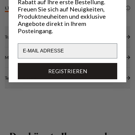
Rabatt auf Ihre erste Bestellung.
Freuen Sie sich auf Neuigkeiten,
LIGHTWEIGHT
3
/6
Produktneuheiten und exklusive
Angebote direkt in Ihrem
Posteingang.
Transparenz
Email
Materialien
REGISTRIEREN
Technische Daten