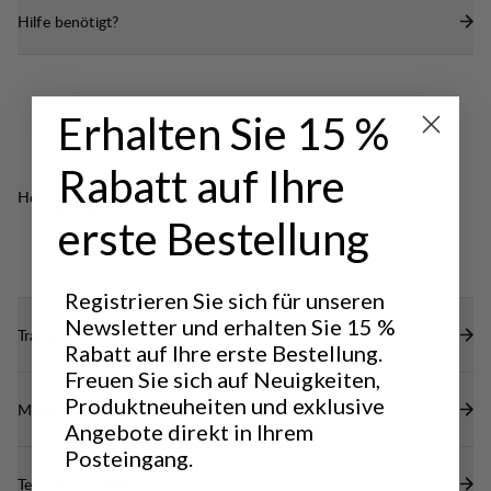
Abriebfestigkeit bietet und sich dennoch weich und
Hilfe benötigt?
Belüftung und einfaches An- und Ausziehen.
flexibel an Ihren Körper anfühlt. Mit den zusätzlich
Zwei schlanke Reißverschlusstaschen für die
verstärkten Schoeller Keprotec®-Einstiegen ist dies
Hände mit Mesh-Futter für Belüftung.
eine hervorragende Hose für harte Trekkingtouren
Klettverschluss-verstellbare Taille für perfekten
Erhalten Sie 15 %
in abgelegenen Gebieten.
Sitz.
Rabatt auf Ihre
Verstellbarer Beinabschluss für eine enge
Hervorragend für
Passform.
CLASSIC
erste Bestellung
TREKKING
DWR-Behandlung zur Abweisung von Wasser
und Schmutz.
Registrieren Sie sich für unseren
Newsletter und erhalten Sie 15 %
Transparenz
Rabatt auf Ihre erste Bestellung.
Freuen Sie sich auf Neuigkeiten,
Produktneuheiten und exklusive
Materialien
Angebote direkt in Ihrem
Posteingang.
Technische Daten