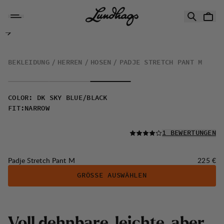
Zum Inhalt springen
Padje Stretch Pant M
BEKLEIDUNG
HERREN
HOSEN
PADJE STRETCH PANT M
COLOR
:
DK SKY BLUE/BLACK
FIT
:
NARROW
LESEN SIE ALLE
1 BEWERTUNGEN
Preis:
Padje Stretch Pant M
225 €
GRÖSSE AUSWÄHLEN
V
o
l
l
d
e
h
n
b
a
r
e
,
l
e
i
c
h
t
e
,
a
b
e
r