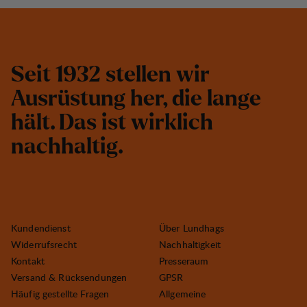
S
e
i
t
1
9
3
2
s
t
e
l
l
e
n
w
i
r
A
u
s
r
ü
s
t
u
n
g
h
e
r
,
d
i
e
l
a
n
g
e
h
ä
l
t
.
D
a
s
i
s
t
w
i
r
k
l
i
c
h
n
a
c
h
h
a
l
t
i
g
.
Kundendienst
Über Lundhags
Widerrufsrecht
Nachhaltigkeit
Kontakt
Presseraum
Versand & Rücksendungen
GPSR
Häufig gestellte Fragen
Allgemeine