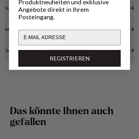
Produktneuheiten und exklusive
Transparenz
Angebote direkt in Ihrem
Posteingang.
Materialien
Email
Technische Daten
REGISTRIEREN
D
a
s
k
ö
n
n
t
e
I
h
n
e
n
a
u
c
h
g
e
f
a
l
l
e
n