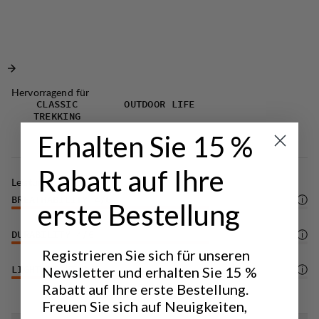
Zwei leicht zugängliche, offene Handtaschen.
Stretchmaterial im Gesäßbereich für mehr
Bewegungsfreiheit.
Hosenschlitz mit Reißverschluss und Jeansknopf.
DWR-Imprägnierung (100% PFAS-frei), die
Hervorragend für
Wasser und Schmutz abweist.
CLASSIC
OUTDOOR LIFE
TREKKING
Erhalten Sie 15 %
Rabatt auf Ihre
Leistung
BREATHABILITY
4
/6
erste Bestellung
DURABILITY
4
/6
Registrieren Sie sich für unseren
Newsletter und erhalten Sie 15 %
LIGHTWEIGHT
3
/6
Rabatt auf Ihre erste Bestellung.
Freuen Sie sich auf Neuigkeiten,