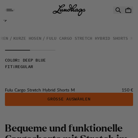
Zum Inhalt springen
Fulu Cargo Stretch Hybrid Shorts M
RREN
KURZE HOSEN
FULU CARGO STRETCH HYBRID SHORTS M
COLOR
:
DEEP BLUE
FIT
:
REGULAR
Preis:
Fulu Cargo Stretch Hybrid Shorts M
150 €
GRÖSSE AUSWÄHLEN
B
e
q
u
e
m
e
u
n
d
f
u
n
k
t
i
o
n
e
l
l
e