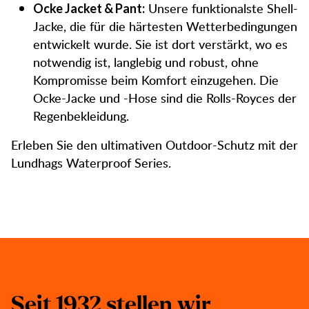
Unsere funktionalste Shell-
Ocke Jacket & Pant:
Jacke, die für die härtesten Wetterbedingungen
entwickelt wurde. Sie ist dort verstärkt, wo es
notwendig ist, langlebig und robust, ohne
Kompromisse beim Komfort einzugehen. Die
Ocke-Jacke und -Hose sind die Rolls-Royces der
Regenbekleidung.
Erleben Sie den ultimativen Outdoor-Schutz mit der
Lundhags Waterproof Series.
S
e
i
t
1
9
3
2
s
t
e
l
l
e
n
w
i
r