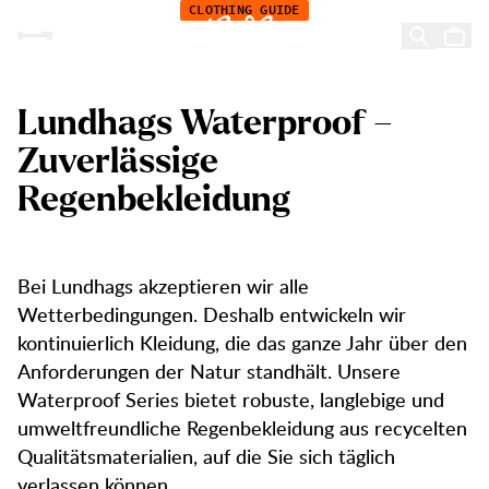
Im Detail: Wasserdichte Shell-Jacken
Zum Inhalt springen
CLOTHING GUIDE
Im Detail: Wasserdichte
Shell-Jacken
Lundhags Waterproof –
Zuverlässige
Regenbekleidung
Bei Lundhags akzeptieren wir alle
Wetterbedingungen. Deshalb entwickeln wir
kontinuierlich Kleidung, die das ganze Jahr über den
Anforderungen der Natur standhält. Unsere
Waterproof Series bietet robuste, langlebige und
umweltfreundliche Regenbekleidung aus recycelten
Qualitätsmaterialien, auf die Sie sich täglich
verlassen können.