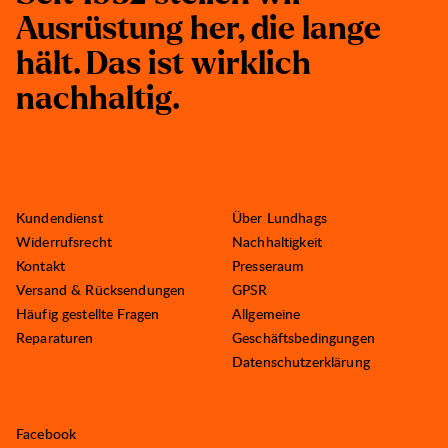
A
u
s
r
ü
s
t
u
n
g
h
e
r
,
d
i
e
l
a
n
g
e
h
ä
l
t
.
D
a
s
i
s
t
w
i
r
k
l
i
c
h
n
a
c
h
h
a
l
t
i
g
.
Kundendienst
Über Lundhags
Widerrufsrecht
Nachhaltigkeit
Kontakt
Presseraum
Versand & Rücksendungen
GPSR
Häufig gestellte Fragen
Allgemeine
Reparaturen
Geschäftsbedingungen
Datenschutzerklärung
Facebook