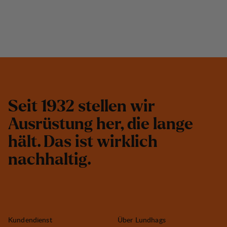
S
e
i
t
1
9
3
2
s
t
e
l
l
e
n
w
i
r
A
u
s
r
ü
s
t
u
n
g
h
e
r
,
d
i
e
l
a
n
g
e
h
ä
l
t
.
D
a
s
i
s
t
w
i
r
k
l
i
c
h
n
a
c
h
h
a
l
t
i
g
.
Kundendienst
Über Lundhags