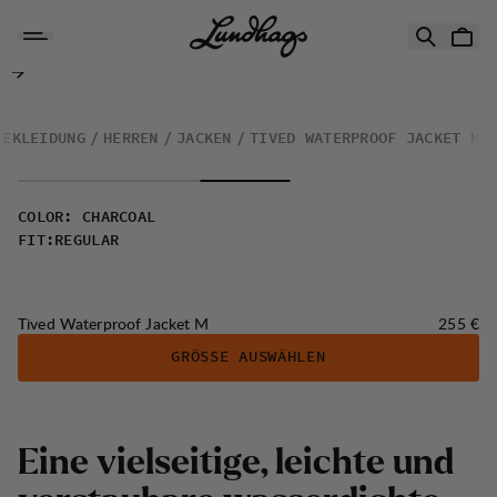
Zum Inhalt springen
Tived Waterproof Jacket M
BEKLEIDUNG
HERREN
JACKEN
TIVED WATERPROOF JACKET M
COLOR
:
CHARCOAL
FIT
:
REGULAR
Preis:
Tived Waterproof Jacket M
255 €
GRÖSSE AUSWÄHLEN
Eine vielseitige, leichte und