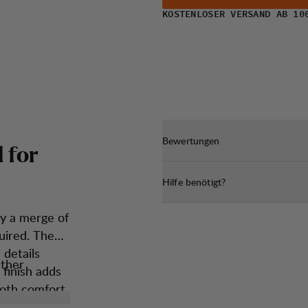
KOSTENLOSER VERSAND AB 10
Bewertungen
d
f
o
r
Hilfe benötigt?
hy a merge of
uired. The
 details
ather
 finish adds
both comfort
 Primaloft