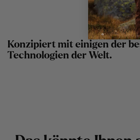
K
o
n
z
i
p
i
e
r
t
m
i
t
e
i
n
i
g
e
n
d
e
r
b
e
T
e
c
h
n
o
l
o
g
i
e
n
d
e
r
W
e
l
t
.