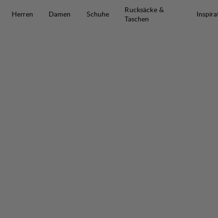
Zum Inhalt springen
Rucksäcke &
Herren
Damen
Schuhe
Inspira
Taschen
Knak Pile Ms Parka