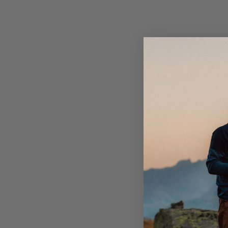
padding and the extra teddy pile in the core and h
A protective and cosy hood with smart adjustment
Keep your necessities in the large open hand pock
one big zippered chest pocket.
One integrated zipper pocket
The rigid sleeve adjustments helps you keep the e