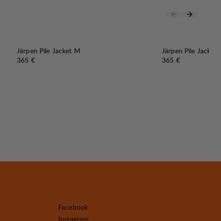
Järpen Pile Jacket M
Järpen Pile Jacket
Preis:
Preis:
365 €
365 €
Facebook
Instagram