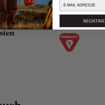
Email
REGISTRI
s
t
e
n