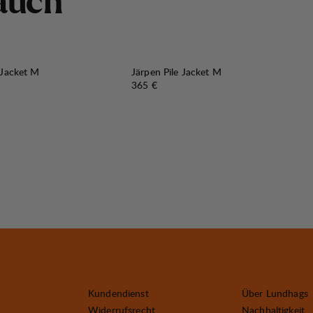
a
u
c
h
 Jacket M
Järpen Pile Jacket M
Preis:
365 €
Kundendienst
Über Lundhags
Widerrufsrecht
Nachhaltigkeit