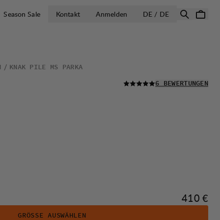
LAND AUSWÄH
Season Sale
Kontakt
Anmelden
DE / DE
N
KNAK PILE MS PARKA
LESEN SIE ALLE
6 BEWERTUNGEN
Preis:
410 €
GRÖSSE AUSWÄHLEN