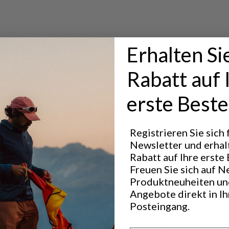
ood section.
s.
ets and the
Erhalten Si
Rabatt auf 
lements out.
Hervorragend für
erste Beste
CLASSIC TREKKING
LIG
T
Registrieren Sie sich
Newsletter und erhal
Rabatt auf Ihre erste 
Transparenz
Freuen Sie sich auf N
Produktneuheiten un
Materialien
Angebote direkt in I
Posteingang.
Technische Daten