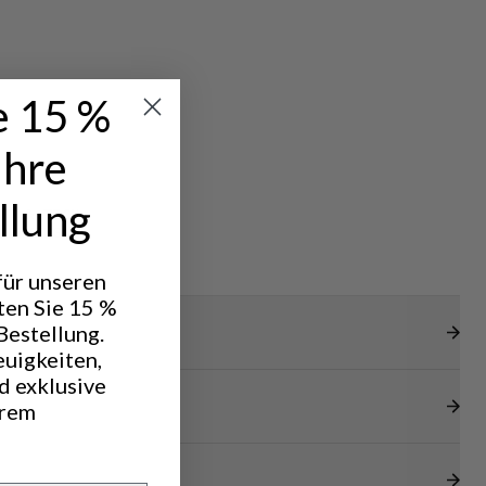
e 15 %
Ihre
llung
HT & TECH
REKKING
 für unseren
ten Sie 15 %
Bestellung.
euigkeiten,
d exklusive
hrem