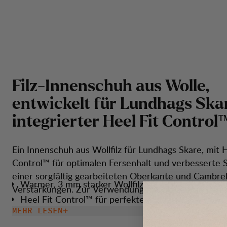
F
i
l
z
-
I
n
n
e
n
s
c
h
u
h
a
u
s
W
o
l
l
e
,
e
n
t
w
i
c
k
e
l
t
f
ü
r
L
u
n
d
h
a
g
s
S
k
a
i
n
t
e
g
r
i
e
r
t
e
r
H
e
e
l
F
i
t
C
o
n
t
r
o
l
Ein Innenschuh aus Wollfilz für Lundhags Skare, mit H
Control™ für optimalen Fersenhalt und verbesserte St
einer sorgfältig gearbeiteten Oberkante und Cambre
Warmer, 3 mm starker Wollfilz.
Verstärkungen. Zur Verwendung mit Skare (Art.-Nr. 
Heel Fit Control™ für perfekten Sitz.
MEHR LESEN
Kann ganz einfach im Stiefel ausgewechselt werde