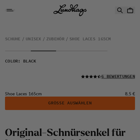
Zum Inhalt springen
Shoe Laces 165cm
SCHUHE
UNISEX
ZUBEHÖR
SHOE LACES 165CM
COLOR
:
BLACK
LESEN SIE ALLE
6 BEWERTUNGEN
Preis:
Shoe Laces 165cm
8,5 €
GRÖSSE AUSWÄHLEN
Original-Schnürsenkel für