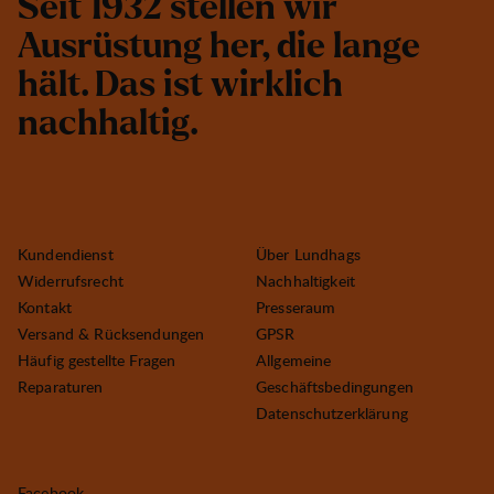
S
e
i
t
1
9
3
2
s
t
e
l
l
e
n
w
i
r
A
u
s
r
ü
s
t
u
n
g
h
e
r
,
d
i
e
l
a
n
g
e
h
ä
l
t
.
D
a
s
i
s
t
w
i
r
k
l
i
c
h
n
a
c
h
h
a
l
t
i
g
.
Kundendienst
Über Lundhags
Widerrufsrecht
Nachhaltigkeit
Kontakt
Presseraum
Versand & Rücksendungen
GPSR
Häufig gestellte Fragen
Allgemeine
Reparaturen
Geschäftsbedingungen
Datenschutzerklärung
Facebook