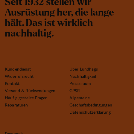
S
e
i
t
1
9
3
2
s
t
e
l
l
e
n
w
i
r
A
u
s
r
ü
s
t
u
n
g
h
e
r
,
d
i
e
l
a
n
g
e
h
ä
l
t
.
D
a
s
i
s
t
w
i
r
k
l
i
c
h
n
a
c
h
h
a
l
t
i
g
.
Kundendienst
Über Lundhags
Widerrufsrecht
Nachhaltigkeit
Kontakt
Presseraum
Versand & Rücksendungen
GPSR
Häufig gestellte Fragen
Allgemeine
Reparaturen
Geschäftsbedingungen
Datenschutzerklärung
Facebook