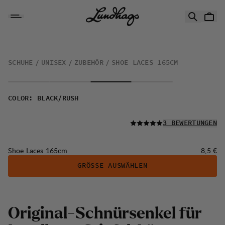
Zum Inhalt springen
Shoe Laces 165cm
SCHUHE
UNISEX
ZUBEHÖR
SHOE LACES 165CM
COLOR
:
BLACK/RUSH
LESEN SIE ALLE
3 BEWERTUNGEN
Preis:
Shoe Laces 165cm
8,5 €
GRÖSSE AUSWÄHLEN
Original-Schnürsenkel für