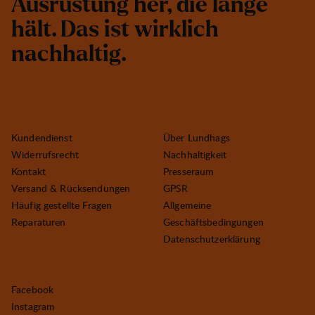
A
u
s
r
ü
s
t
u
n
g
h
e
r
,
d
i
e
l
a
n
g
e
h
ä
l
t
.
D
a
s
i
s
t
w
i
r
k
l
i
c
h
n
a
c
h
h
a
l
t
i
g
.
Kundendienst
Über Lundhags
Widerrufsrecht
Nachhaltigkeit
Kontakt
Presseraum
Versand & Rücksendungen
GPSR
Häufig gestellte Fragen
Allgemeine
Reparaturen
Geschäftsbedingungen
Datenschutzerklärung
Facebook
Instagram