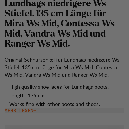
L
u
n
d
h
a
g
s
n
i
e
d
r
i
g
e
r
e
W
s
S
t
i
e
f
e
l
.
1
3
5
c
m
L
ä
n
g
e
f
ü
r
M
i
r
a
W
s
M
i
d
,
C
o
n
t
e
s
s
a
W
s
M
i
d
,
V
a
n
d
r
a
W
s
M
i
d
u
n
d
R
a
n
g
e
r
W
s
M
i
d
.
Original-Schnürsenkel für Lundhags niedrigere Ws
Stiefel. 135 cm Länge für Mira Ws Mid, Contessa
Ws Mid, Vandra Ws Mid und Ranger Ws Mid.
High quality shoe laces for Lundhags boots.
Length: 135 cm.
Works fine with other boots and shoes.
MEHR LESEN