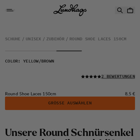
Zum Inhalt springen
Round Shoe Laces 150cm
SCHUHE
UNISEX
ZUBEHÖR
ROUND SHOE LACES 150CM
COLOR
:
YELLOW/BROWN
LESEN SIE ALLE
2 BEWERTUNGEN
Preis:
Round Shoe Laces 150cm
8,5 €
GRÖSSE AUSWÄHLEN
Unsere Round Schnürsenkel