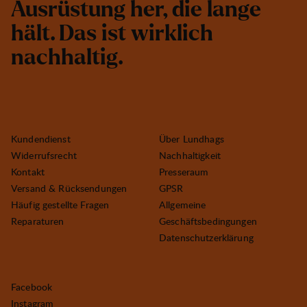
A
u
s
r
ü
s
t
u
n
g
h
e
r
,
d
i
e
l
a
n
g
e
h
ä
l
t
.
D
a
s
i
s
t
w
i
r
k
l
i
c
h
n
a
c
h
h
a
l
t
i
g
.
Kundendienst
Über Lundhags
Widerrufsrecht
Nachhaltigkeit
Kontakt
Presseraum
Versand & Rücksendungen
GPSR
Häufig gestellte Fragen
Allgemeine
Reparaturen
Geschäftsbedingungen
Datenschutzerklärung
Facebook
Instagram