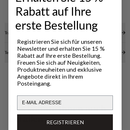
Rabatt auf Ihre
erste Bestellung
Transparenz
Registrieren Sie sich für unseren
Newsletter und erhalten Sie 15 %
Technische Daten
Rabatt auf Ihre erste Bestellung.
Freuen Sie sich auf Neuigkeiten,
Produktneuheiten und exklusive
Angebote direkt in Ihrem
Posteingang.
Email
D
a
s
k
ö
n
n
t
e
I
h
n
e
n
a
u
c
h
g
e
f
a
l
l
e
n
REGISTRIEREN