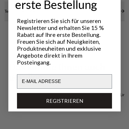
erste Bestellung
Technische Daten
Registrieren Sie sich für unseren
Newsletter und erhalten Sie 15 %
Rabatt auf Ihre erste Bestellung.
Freuen Sie sich auf Neuigkeiten,
Produktneuheiten und exklusive
Angebote direkt in Ihrem
Posteingang.
D
a
s
k
ö
n
n
t
e
I
h
n
e
n
a
u
c
h
g
e
f
a
l
l
e
n
Email
Guide Liner
Skare Mid Liner
Preis:
Preis:
60 €
65 €
REGISTRIEREN