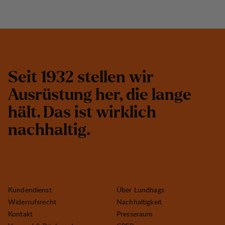
S
e
i
t
1
9
3
2
s
t
e
l
l
e
n
w
i
r
A
u
s
r
ü
s
t
u
n
g
h
e
r
,
d
i
e
l
a
n
g
e
h
ä
l
t
.
D
a
s
i
s
t
w
i
r
k
l
i
c
h
n
a
c
h
h
a
l
t
i
g
.
Kundendienst
Über Lundhags
Widerrufsrecht
Nachhaltigkeit
Kontakt
Presseraum