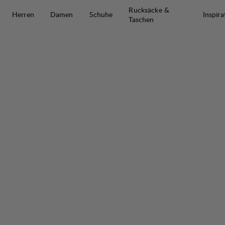
Zum Inhalt springen
Rucksäcke &
Herren
Damen
Schuhe
Inspira
Taschen
Järpen Pile Jacket W
50%
VERKAUF
: