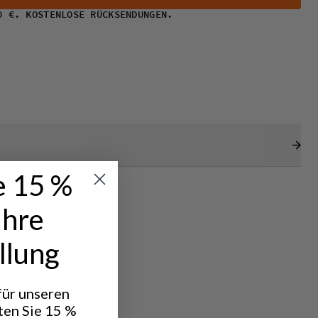
0 €. KOSTENLOSE RÜCKSENDUNGEN.
e 15 %
Ihre
llung
 für unseren
ten Sie 15 %