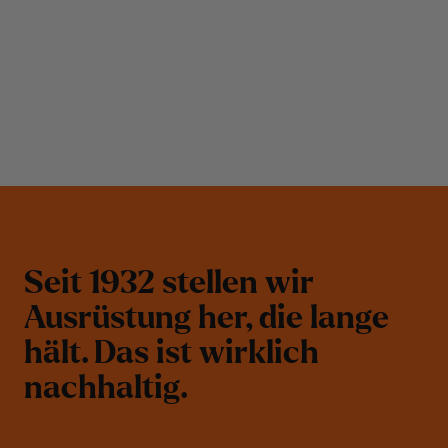
S
e
i
t
1
9
3
2
s
t
e
l
l
e
n
w
i
r
A
u
s
r
ü
s
t
u
n
g
h
e
r
,
d
i
e
l
a
n
g
e
h
ä
l
t
.
D
a
s
i
s
t
w
i
r
k
l
i
c
h
n
a
c
h
h
a
l
t
i
g
.