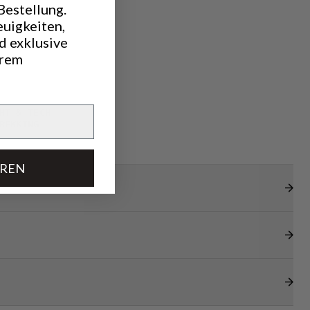
Bestellung.
euigkeiten,
d exklusive
hrem
HT & TECH
REKKING
EREN