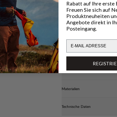
Rabatt auf Ihre erste 
rotected
Freuen Sie sich auf N
e sleeve cuff
Produktneuheiten un
ver or under
Angebote direkt in I
jacket to
Posteingang.
 mobility.
Hervorragend für
Email
CLASSIC TREKKING
LIG
T
REGISTRI
Transparenz
Materialien
Technische Daten