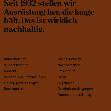
S
e
i
t
1
9
3
2
s
t
e
l
l
e
n
w
i
r
A
u
s
r
ü
s
t
u
n
g
h
e
r
,
d
i
e
l
a
n
g
e
h
ä
l
t
.
D
a
s
i
s
t
w
i
r
k
l
i
c
h
n
a
c
h
h
a
l
t
i
g
.
Kundendienst
Über Lundhags
Widerrufsrecht
Nachhaltigkeit
Kontakt
Presseraum
Versand & Rücksendungen
GPSR
Häufig gestellte Fragen
Allgemeine
Reparaturen
Geschäftsbedingungen
Datenschutzerklärung