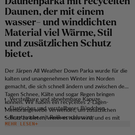
Daunenparka mit recycelten
Daunen, der mit einem
wasser- und winddichten
Material viel Wärme, Stil
und zusätzlichen Schutz
bietet.
Der Järpen All Weather Down Parka wurde für die
kalten und unangenehmen Winter im Norden
gemacht, die sich schnell ändern und zwischen den
Tagen Schnee, Kälte und sogar Regen bringen
Verstellbare und abnehmbare Kapuze.
können. Wir haben ein recyceltes 2-Lagen-
Elastisches und verstellbares Bündchen.
Membrangewebe verwendet, um zusätzlichen
Brusttasche mit Reißverschluss zur
Schutz zu bieten, wenn es nass wird, und es mit
Aufbewahrung Ihrer Wertsachen.
recycelten Daunen gefüllt, um Wärme zu
MEHR LESEN
vermeiden und neue Ressourcen zu vermeiden. Die
Handwärmertaschen, um Ihre Hände und Sachen