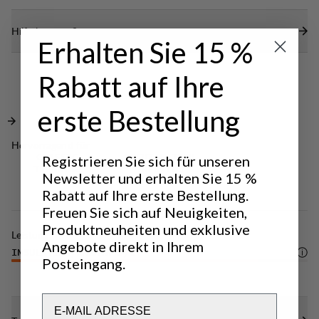
warme Kapuze ist verstellbar und Sie können sie
zu schützen.
abnehmen, wenn sie zum Wetter und zu Ihrem Stil
Hilfe benötigt?
Verstellbarer elastischer Kordelzug in der Taille.
Erhalten Sie 15 %
passt. Die Handwärmertaschen schützen Ihre
Zwei-Wege-Frontreißverschluss mit Sturmklappe
Hände und Sachen, wenn Sie in den Bergen und in
und Kinnschutz.
Rabatt auf Ihre
städtischen Gebieten unterwegs sind.
DWR-Behandlung (100 % frei von
erste Bestellung
Fluorkohlenwasserstoffen), um Wasser und
Schmutz abzuweisen.
Hervorragend für
CLASSIC
Registrieren Sie sich für unseren
LIGHT & TECH
TREKKING
TREKKING
Newsletter und erhalten Sie 15 %
Rabatt auf Ihre erste Bestellung.
Freuen Sie sich auf Neuigkeiten,
Produktneuheiten und exklusive
Leistung
Angebote direkt in Ihrem
INSULATION/WARMTH
5
/6
Posteingang.
Email