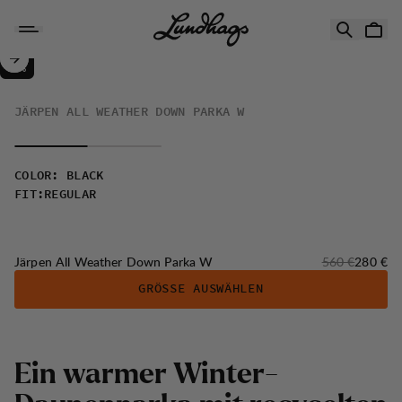
Zum Inhalt springen
Järpen All Weather Down Parka W
50%
VERKAUF
:
JÄRPEN ALL WEATHER DOWN PARKA W
COLOR
:
BLACK
FIT
:
REGULAR
Originalpreis:
Verkaufs
Järpen All Weather Down Parka W
560 €
280 €
GRÖSSE AUSWÄHLEN
Ein warmer Winter-