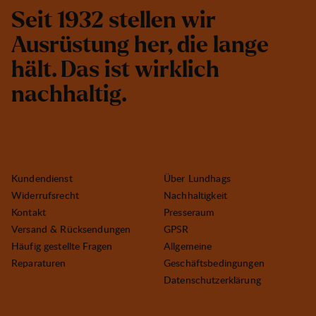
S
e
i
t
1
9
3
2
s
t
e
l
l
e
n
w
i
r
A
u
s
r
ü
s
t
u
n
g
h
e
r
,
d
i
e
l
a
n
g
e
h
ä
l
t
.
D
a
s
i
s
t
w
i
r
k
l
i
c
h
n
a
c
h
h
a
l
t
i
g
.
Kundendienst
Über Lundhags
Widerrufsrecht
Nachhaltigkeit
Kontakt
Presseraum
Versand & Rücksendungen
GPSR
Häufig gestellte Fragen
Allgemeine
Reparaturen
Geschäftsbedingungen
Datenschutzerklärung