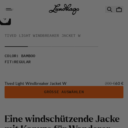
Zum Inhalt springen
Tived Light Windbreaker Jacket W
70%
VERKAUF
:
TIVED LIGHT WINDBREAKER JACKET W
COLOR
:
BAMBOO
FIT
:
REGULAR
Originalpreis:
Verkau
Tived Light Windbreaker Jacket W
200 €
60 €
GRÖSSE AUSWÄHLEN
Eine windschützende Jacke