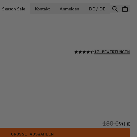
LAND AUSWÄH
Season Sale
Kontakt
Anmelden
DE / DE
LESEN SIE ALLE
17 BEWERTUNGEN
Originalpreis
180 €
Verkauf
90 €
GRÖSSE AUSWÄHLEN