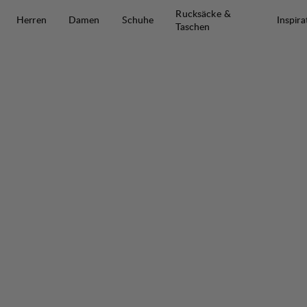
Zum Inhalt springen
Rucksäcke &
Herren
Damen
Schuhe
Inspira
Taschen
Fulu Wool Tights W
50%
VERKAUF
: