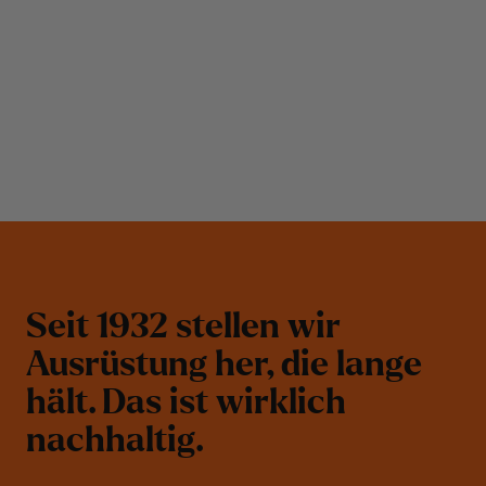
S
e
i
t
1
9
3
2
s
t
e
l
l
e
n
w
i
r
A
u
s
r
ü
s
t
u
n
g
h
e
r
,
d
i
e
l
a
n
g
e
h
ä
l
t
.
D
a
s
i
s
t
w
i
r
k
l
i
c
h
n
a
c
h
h
a
l
t
i
g
.