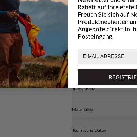
stärkung an
Rabatt auf Ihre erste 
e sich in
Freuen Sie sich auf N
ohne zweimal
Produktneuheiten un
rschenkel
Angebote direkt in I
uch von oben
Posteingang.
Taschen
nd einfaches
nd einer
Email
 und der Bund
Hervorragend für
CLASSIC TREKKING
REGISTRI
Transparenz
Materialien
Technische Daten