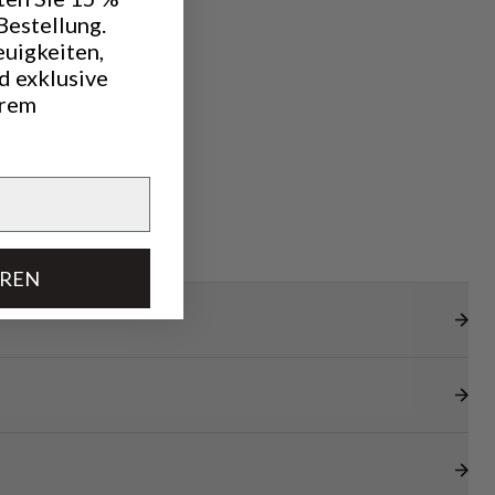
Bestellung.
euigkeiten,
d exklusive
hrem
EREN