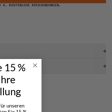
0 €. KOSTENLOSE RÜCKSENDUNGEN.
e 15 %
Ihre
llung
 für unseren
ten Sie 15 %