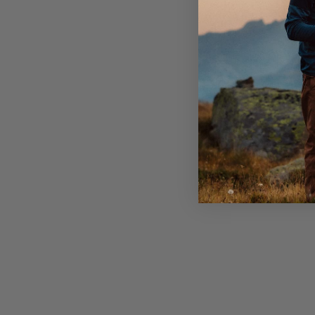
Stretcheinsätze aus recyceltem Nylon, die zur Ver
Unterschenkel mit Stretch-Nylon verstärkt, so dass Si
kritischen Stellen auf die Wolle aufgenäht wurden.
struppigem und felsigem Gelände bewegen können, 
Eine offene Beintasche und eine Beintasche mit
nachdenken zu müssen. Der Reißverschluss am Unte
Reißverschluss..
erleichtert das An- und Ausziehen. Sie lassen sich a
öffnen, falls Sie mehr Belüftung benötigen. Was die 
Zwei-Wege-Reißverschluss am Fuß für Belüftung u
betrifft, so sind sie mit einer Reißverschlusstasche u
An- und Ausziehen.
offenen Beintasche ausgestattet. Die Taille ist hoch
Hohe Taille mit eng anliegender Passform.
breit und bequem anliegend.