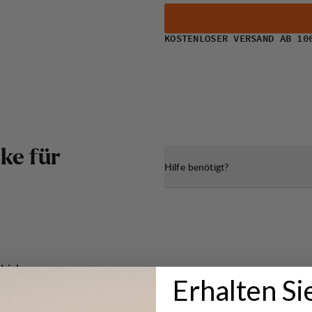
KOSTENLOSER VERSAND AB 10
c
k
e
f
ü
r
Hilfe benötigt?
Abisku
Erhalten Si
ocken und
 auf dem Weg