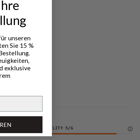
Ihre
llung
 für unseren
ten Sie 15 %
Bestellung.
euigkeiten,
d exklusive
hrem
IC TREKKING
EREN
DURABILITY
5
/6