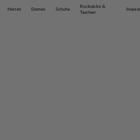
Zum Inhalt springen
Rucksäcke &
Herren
Damen
Schuhe
Inspira
Taschen
Abisku Waterproof Jacket W
50%
VERKAUF
: