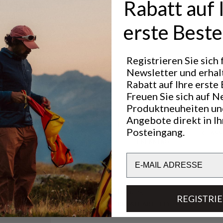
schen mit
Rabatt auf 
sserdichten
e zur
cke
erste Beste
ftung,
te.
r
ig
e
Registrieren Sie sich
hrer, die bei
Newsletter und erhal
Rabatt auf Ihre erste 
.
otfall
Freuen Sie sich auf N
Produktneuheiten un
ses für
Angebote direkt in I
Hervorragend für
Posteingang.
LIGHT & TECH
CLASS
chutzleiste
TREKKING
Email
dschuhe,
ken zu
Leistung
REGISTRI
BREATHABILITY
6
/6
um für eine