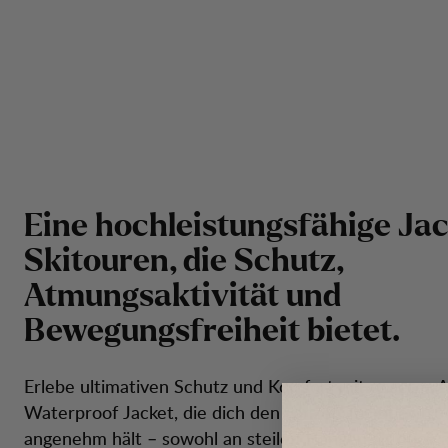
E
i
n
e
h
o
c
h
l
e
i
s
t
u
n
g
s
f
ä
h
i
g
e
J
a
S
k
i
t
o
u
r
e
n
,
d
i
e
S
c
h
u
t
z
,
A
t
m
u
n
g
s
a
k
t
i
v
i
t
ä
t
u
n
d
B
e
w
e
g
u
n
g
s
f
r
e
i
h
e
i
t
b
i
e
t
e
t
.
Erlebe ultimativen Schutz und Komfort mit unserer 
Waterproof Jacket, die dich den ganzen Tag über tr
angenehm hält – sowohl an steilen Hängen als auch