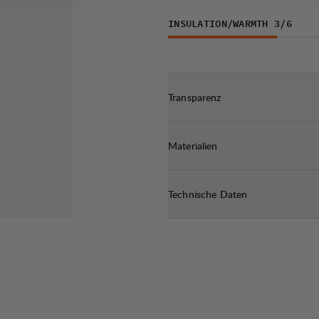
nflüsse.
mfort.
INSULATION/WARMTH
3
/6
Wasser und
Transparenz
Materialien
Technische Daten