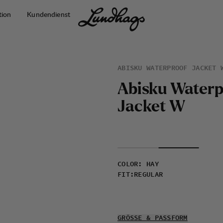
tion
Kundendienst
ABISKU WATERPROOF JACKET 
A
b
i
s
k
u
W
a
t
e
r
J
a
c
k
e
t
W
COLOR
:
HAY
FIT
:
REGULAR
GRÖSSE & PASSFORM