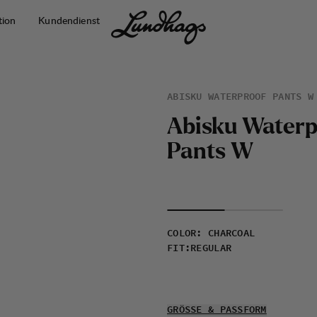
tion
Kundendienst
ABISKU WATERPROOF PANTS W
A
b
i
s
k
u
W
a
t
e
r
P
a
n
t
s
W
COLOR
:
CHARCOAL
FIT
:
REGULAR
GRÖSSE & PASSFORM