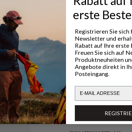
Rabatt auf 
ss und
iese leichte
r Sicherung
erste Beste
he aus Mesh
ungen an den
grierten,
Registrieren Sie sich
und
Newsletter und erhal
er, die bei
Rabatt auf Ihre erste 
 Vielzahl von
Freuen Sie sich auf N
Produktneuheiten un
Hervorragend für
Angebote direkt in I
CLASSIC TREKKING
LIG
Posteingang.
T
barkeit im
Email
t.
Leistung
n Wasser
BREATHABILITY
6
/6
REGISTRI