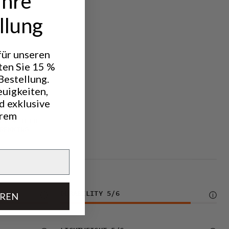
Ihre
llung
 für unseren
ten Sie 15 %
Bestellung.
euigkeiten,
d exklusive
hrem
HT & TECH
REKKING
DURABILITY
5
/6
EREN