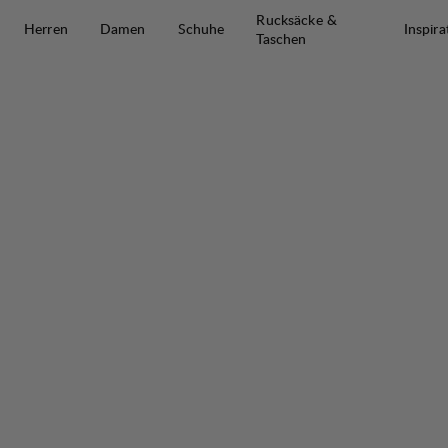
Zum Inhalt springen
Rucksäcke &
Herren
Damen
Schuhe
Inspira
Taschen
Abisku Waterproof Pants W
50%
VERKAUF
: